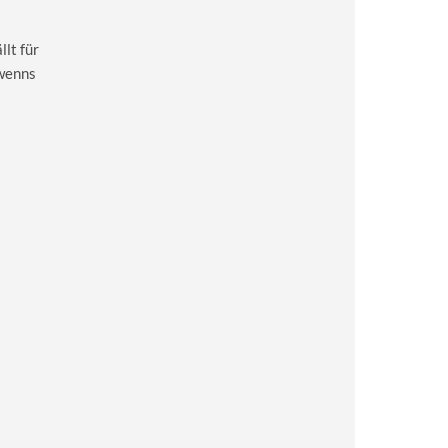
lt für
 wenns