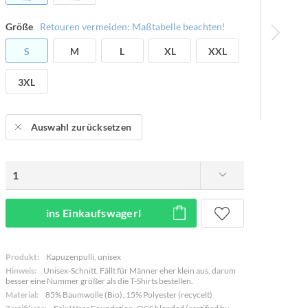
Größe
Retouren vermeiden: Maßtabelle beachten!
S
M
L
XL
XXL
3XL
Auswahl zurücksetzen
ins Einkaufswagerl
Produkt:
Kapuzenpulli, unisex
Hinweis:
Unisex-Schnitt. Fällt für Männer eher klein aus, darum
besser eine Nummer größer als die T-Shirts bestellen.
Material:
85% Baumwolle (Bio), 15% Polyester (recycelt)