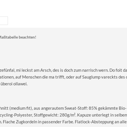
aßtabelle beachten!
fünfal, mi leckst am Arsch, des is doch zum narrisch wern. Do foit da
uationen, auf Menschen die ma trifft, oder auf Sauglump vareckts des 
 überoi ollawei.
nitt (medium fit), aus angerautem Sweat-Stoff: 85% gekämmte Bio-
cling-Polyester, Stoffgewicht: 280g/m². Kapuze unterlegt in selbe
. Flache Zugkordeln in passender Farbe. Flatlock-Absteppung an all