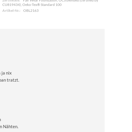
Zertifikate:
Fair Wear Foundation, OCS blended (certified by
CU819434), Oeko-Tex® Standard 100
Artikel-Nr.:
OBL2163
 ja nix
oan tratzt.
m
en Nähten.