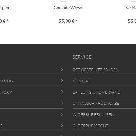
i spinn
Gmahde Wiesn
Sack
 € *
55,90 € *
55,
SERVICE
OFT GESTELLTE FRAGEN
RTUNG
KONTAKT
AHOAM
ZAHLUNG UND VERSAND
UMTAUSCH / RÜCKGABE
WIDERRUF ERKLÄREN
ER
WIDERRUFSRECHT