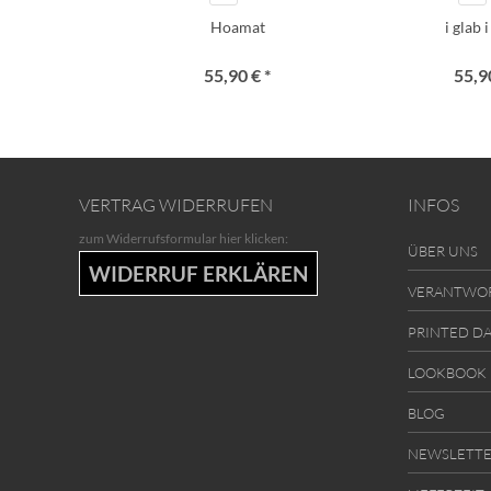
Hoamat
i glab 
55,90 € *
55,90
VERTRAG WIDERRUFEN
INFOS
zum Widerrufsformular hier klicken:
ÜBER UNS
WIDERRUF ERKLÄREN
VERANTWO
PRINTED D
LOOKBOOK
BLOG
NEWSLETT