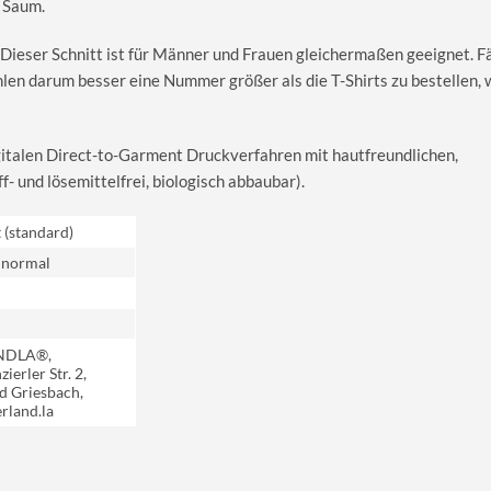
 Saum.
 Dieser Schnitt ist für Männer und Frauen gleichermaßen geeignet. Fäl
hlen darum besser eine Nummer größer als die T-Shirts zu bestellen,
igitalen Direct-to-Garment Druckverfahren mit hautfreundlichen,
 und lösemittelfrei, biologisch abbaubar).
t (standard)
 normal
NDLA®,
ierler Str. 2,
d Griesbach,
rland.la