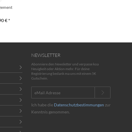
lzement
90 € *
NEWSLETTER
Abonniere den Newsletter und verpasse koa
Neuigkeit oder Aktion mehr. Für deine
Registrierung bedank ma uns mit einem 5€
Gutschein.
Ich habe die
Datenschutzbestimmungen
zur
Kenntnis genommen.