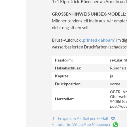
1x1 Rippstrick-Bündchen an Ärmeln und
GRÖSSENHINWEIS UNISEX-MODELL
:
Männer tendenziell klein aus, wir empfe
nicht eng sitzen soll.
Brust-Aufdruck „
printed dahoam
“ im d
wasserbasierten Druckfarben (schadstoff-
Passform:
regular fi
Halsabschluss:
Rundhals
Kapuze:
ja
Druckposition:
vorne
OBERLA
Oberweinz
Hersteller:
94086 Ba
post@obe
Frage zum Artikel per E-Mail
oder im WhatsApp Messenger