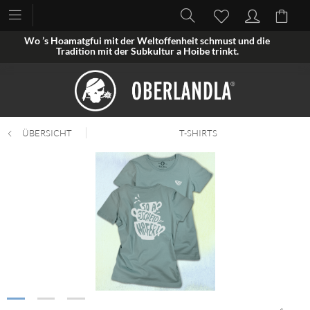
Wo ’s Hoamatgfui mit der Weltoffenheit schmust und die
Tradition mit der Subkultur a Hoibe trinkt.
ÜBERSICHT
T-SHIRTS