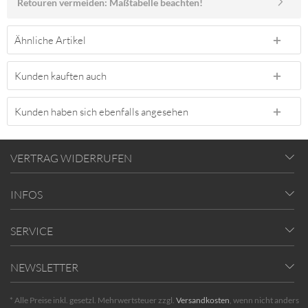
Retouren vermeiden: Maßtabelle beachten!
Ähnliche Artikel
Kunden kauften auch
Kunden haben sich ebenfalls angesehen
VERTRAG WIDERRUFEN
INFOS
SERVICE
NEWSLETTER
* Alle Preise inkl. gesetzl. Mehrwertsteuer zzgl.
Versandkosten
, wenn nicht anders