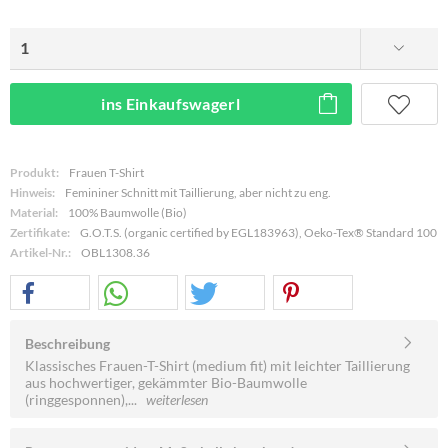
ins Einkaufswagerl
Produkt:
Frauen T-Shirt
Hinweis:
Femininer Schnitt mit Taillierung, aber nicht zu eng.
Material:
100% Baumwolle (Bio)
Zertifikate:
G.O.T.S. (organic certified by EGL183963), Oeko-Tex® Standard 100
Artikel-Nr.:
OBL1308.36
Beschreibung
Klassisches Frauen-T-Shirt (medium fit) mit leichter Taillierung
aus hochwertiger, gekämmter Bio-Baumwolle
(ringgesponnen),...
weiterlesen