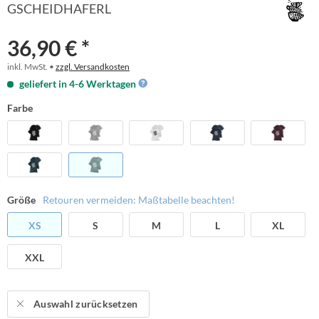
GSCHEIDHAFERL
36,90 € *
inkl. MwSt. •
zzgl. Versandkosten
geliefert in 4-6 Werktagen
Farbe
Größe
Retouren vermeiden: Maßtabelle beachten!
XS
S
M
L
XL
XXL
Auswahl zurücksetzen