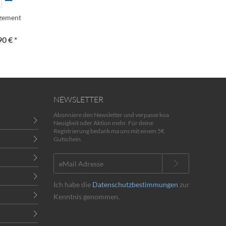
lzement
90 € *
NEWSLETTER
Abonniere den Newsletter und verpasse koa
Neuigkeit oder Aktion mehr. Für deine
Registrierung bedank ma uns mit einem 5€
Gutschein.
Ich habe die
Datenschutzbestimmungen
zur
Kenntnis genommen.