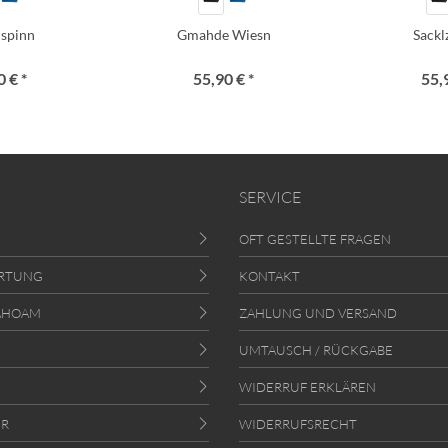
i spinn
Gmahde Wiesn
Sack
 € *
55,90 € *
55,
SERVICE
OFT GESTELLTE FRAGEN
RTUNG
KONTAKT
AHOAM
ZAHLUNG UND VERSAND
UMTAUSCH / RÜCKGABE
WIDERRUF ERKLÄREN
ER
WIDERRUFSRECHT