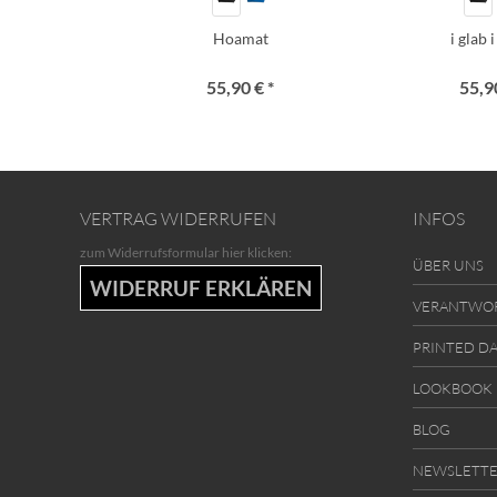
Hoamat
i glab 
55,90 € *
55,90
VERTRAG WIDERRUFEN
INFOS
zum Widerrufsformular hier klicken:
ÜBER UNS
WIDERRUF ERKLÄREN
VERANTWO
PRINTED D
LOOKBOOK
BLOG
NEWSLETT