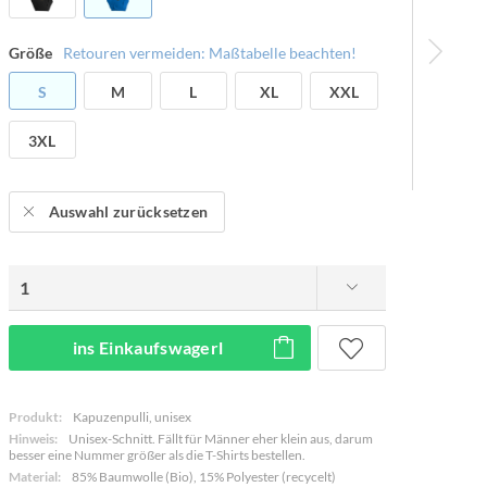
Größe
Retouren vermeiden: Maßtabelle beachten!
S
M
L
XL
XXL
3XL
Auswahl zurücksetzen
ins Einkaufswagerl
Produkt:
Kapuzenpulli, unisex
Hinweis:
Unisex-Schnitt. Fällt für Männer eher klein aus, darum
besser eine Nummer größer als die T-Shirts bestellen.
Material:
85% Baumwolle (Bio), 15% Polyester (recycelt)