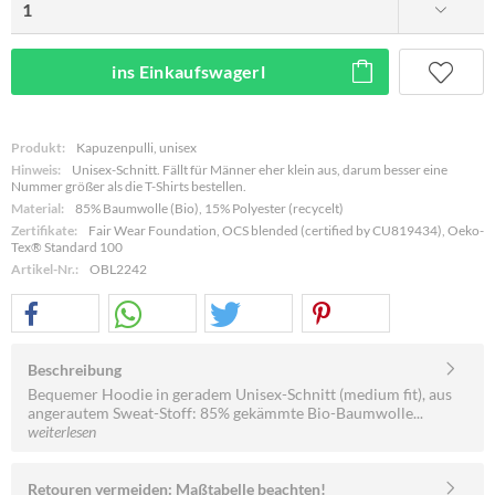
ins Einkaufswagerl
Produkt:
Kapuzenpulli, unisex
Hinweis:
Unisex-Schnitt. Fällt für Männer eher klein aus, darum besser eine
Nummer größer als die T-Shirts bestellen.
Material:
85% Baumwolle (Bio), 15% Polyester (recycelt)
Zertifikate:
Fair Wear Foundation, OCS blended (certified by CU819434), Oeko-
Tex® Standard 100
Artikel-Nr.:
OBL2242
Beschreibung
Bequemer Hoodie in geradem Unisex-Schnitt (medium fit), aus
angerautem Sweat-Stoff: 85% gekämmte Bio-Baumwolle...
weiterlesen
Retouren vermeiden: Maßtabelle beachten!