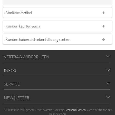
Ähnliche Artikel
Kunden kauften auch
Kunden haben sich ebenfalls angesehen
VERTRAG WIDERRUFEN
INFOS
SERVICE
NEWSLETTER
* Alle Preise inkl. gesetzl. Mehrwertsteuer zzgl.
Versandkosten
, wenn nicht anders
beschrieben