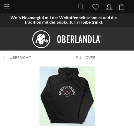
Wo ’s Hoamatgfui mit der Weltoffenheit schmust und die
Tradition mit der Subkultur a Hoibe trinkt.
ÜBERSICHT
PULLOVER