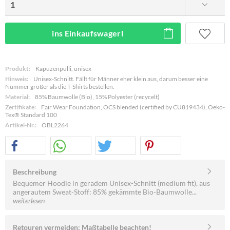
ins Einkaufswagerl
Produkt:
Kapuzenpulli, unisex
Hinweis:
Unisex-Schnitt. Fällt für Männer eher klein aus, darum besser eine
Nummer größer als die T-Shirts bestellen.
Material:
85% Baumwolle (Bio), 15% Polyester (recycelt)
Zertifikate:
Fair Wear Foundation, OCS blended (certified by CU819434), Oeko-
Tex® Standard 100
Artikel-Nr.:
OBL2264
Beschreibung
Bequemer Hoodie in geradem Unisex-Schnitt (medium fit), aus
angerautem Sweat-Stoff: 85% gekämmte Bio-Baumwolle...
weiterlesen
Retouren vermeiden: Maßtabelle beachten!