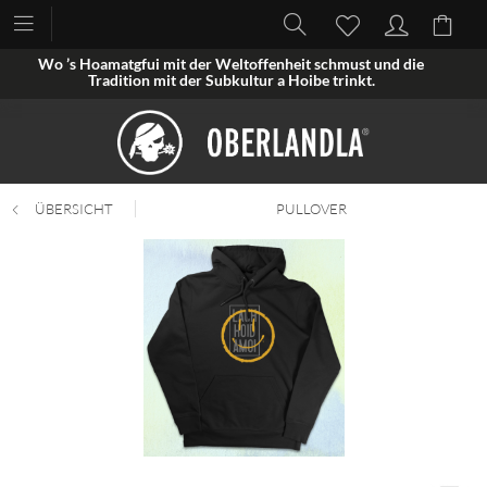
Wo ’s Hoamatgfui mit der Weltoffenheit schmust und die
Tradition mit der Subkultur a Hoibe trinkt.
ÜBERSICHT
PULLOVER