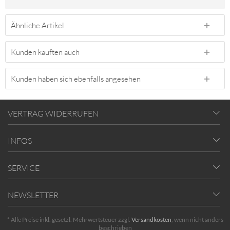
Ähnliche Artikel
Kunden kauften auch
Kunden haben sich ebenfalls angesehen
VERTRAG WIDERRUFEN
INFOS
SERVICE
NEWSLETTER
* Alle Preise inkl. gesetzl. Mehrwertsteuer zzgl.
Versandkosten
, wenn nicht anders
beschrieben