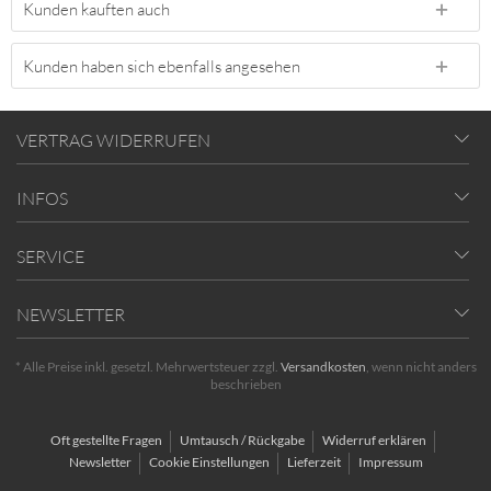
Kunden kauften auch
Kunden haben sich ebenfalls angesehen
VERTRAG WIDERRUFEN
INFOS
SERVICE
NEWSLETTER
* Alle Preise inkl. gesetzl. Mehrwertsteuer zzgl.
Versandkosten
, wenn nicht anders
beschrieben
Oft gestellte Fragen
Umtausch / Rückgabe
Widerruf erklären
Newsletter
Cookie Einstellungen
Lieferzeit
Impressum