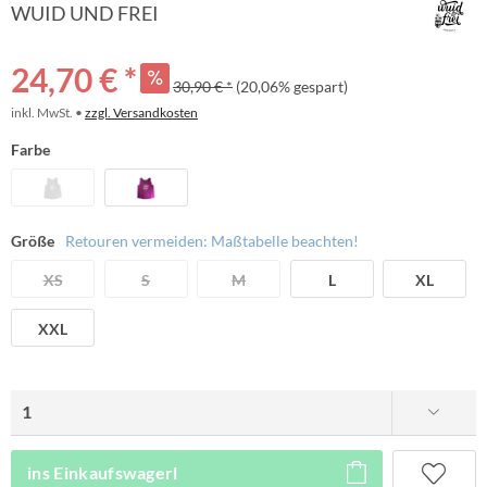
WUID UND FREI
24,70 € *
30,90 € *
(20,06% gespart)
inkl. MwSt. •
zzgl. Versandkosten
Farbe
Größe
Retouren vermeiden: Maßtabelle beachten!
XS
S
M
L
XL
XXL
ins Einkaufswagerl