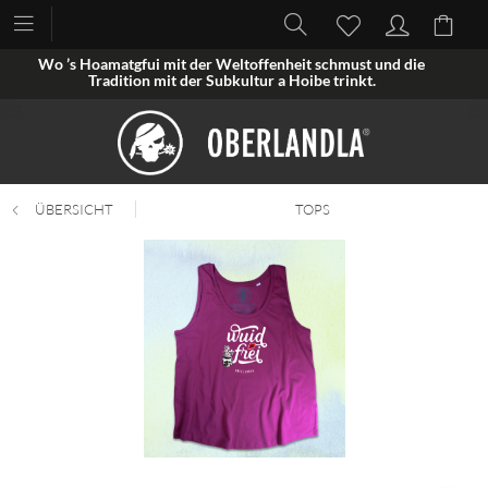
Wo ’s Hoamatgfui mit der Weltoffenheit schmust und die
Tradition mit der Subkultur a Hoibe trinkt.
ÜBERSICHT
TOPS