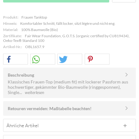
Produkt:
Frauen Tanktop
Hinweis:
Komfortabler Schnitt, fällt locker, sitzt légère und nicht eng.
Material:
100% Baumwolle (Bio)
Zertifikate:
Fair Wear Foundation, G.O.T.S. (organic certified by CU819434),
Oeko-Tex® Standard 100
Artikel-Nr.:
OBL1657.9
Beschreibung
Klassisches Frauen-Top (medium fit) mit lockerer Passform aus
hochwertiger, gekämmter Bio-Baumwolle (ringgesponnen),
Single...
weiterlesen
Retouren vermeiden: Maßtabelle beachten!
Ähnliche Artikel