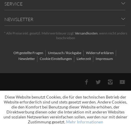
SERVICE
NEWSLETTER
* Alle Preise inkl. gesetzl. Mehrwertsteuer zzgl.
Versandkosten
, wenn nicht anders
beschrieben
Oft gestellte Fragen
Umtausch / Rückgabe
Widerruf erklären
Newsletter
Cookie Einstellungen
Lieferzeit
Impressum
Diese Website benutzt Cookies, die für den technischen Betrieb der
Website erforderlich sind und stets gesetzt werden. Andere Cookies,
die den Komfort bei Benutzung dieser Website erhöhen, der
Direktwerbung dienen oder die Interaktion mit anderen Websites
und sozialen Netzwerken vereinfachen sollen, werden nur mit deiner
Zustimmung gesetzt.
Mehr Informationen