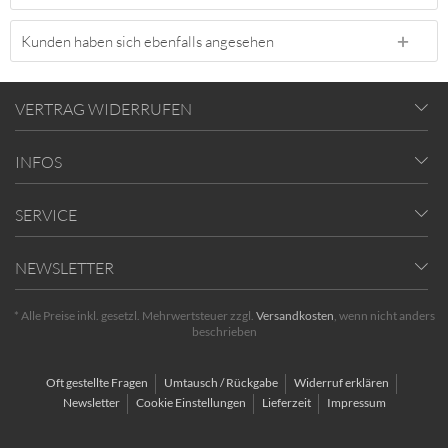
Kunden haben sich ebenfalls angesehen
VERTRAG WIDERRUFEN
INFOS
SERVICE
NEWSLETTER
* Alle Preise inkl. gesetzl. Mehrwertsteuer zzgl.
Versandkosten
, wenn nicht anders
beschrieben
Oft gestellte Fragen
Umtausch / Rückgabe
Widerruf erklären
Newsletter
Cookie Einstellungen
Lieferzeit
Impressum