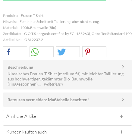
Produkt:
Frauen T-Shirt
Hinweis:
Femininer Schnitt mit Taillierung, aber nicht zu eng.
Material:
100% Baumwolle (Bio)
Zertifikate:
G.O.T.S. (organic certified by EGL183963), Oeko-Tex® Standard 100
Artikel-Nr.:
OBL2237.2
Beschreibung
Klassisches Frauen-T-Shirt (medium fit) mit leichter Taillierung
aus hochwertiger, gekämmter Bio-Baumwolle
(ringgesponnen),...
weiterlesen
Retouren vermeiden: Maßtabelle beachten!
Ähnliche Artikel
Kunden kauften auch