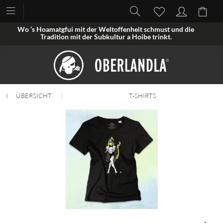
Wo ’s Hoamatgfui mit der Weltoffenheit schmust und die
Tradition mit der Subkultur a Hoibe trinkt.
ÜBERSICHT
T-SHIRTS