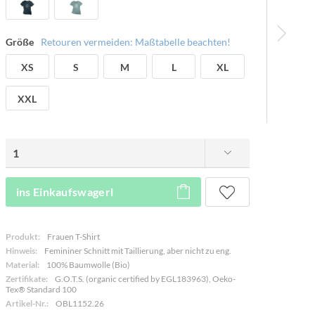
Größe
Retouren vermeiden: Maßtabelle beachten!
XS
S
M
L
XL
XXL
ins Einkaufswagerl
Produkt:
Frauen T-Shirt
Hinweis:
Femininer Schnitt mit Taillierung, aber nicht zu eng.
Material:
100% Baumwolle (Bio)
Zertifikate:
G.O.T.S. (organic certified by EGL183963), Oeko-
Tex® Standard 100
Artikel-Nr.:
OBL1152.26