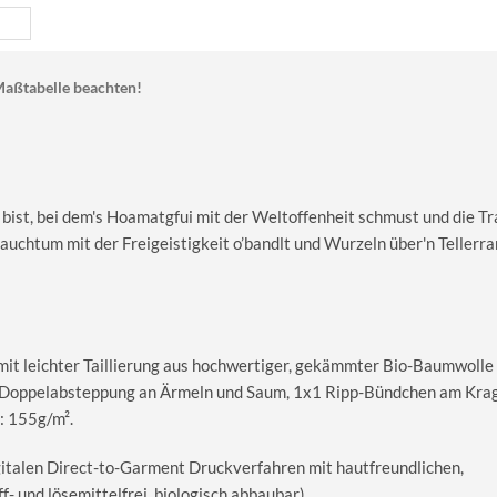
aßtabelle beachten!
 bist, bei dem's Hoamatgfui mit der Weltoffenheit schmust und die Tr
rauchtum mit der Freigeistigkeit o’bandlt und Wurzeln über'n Tellerr
 mit leichter Taillierung aus hochwertiger, gekämmter Bio-Baumwolle
le Doppelabsteppung an Ärmeln und Saum, 1x1 Ripp-Bündchen am Kra
: 155g/m².
igitalen Direct-to-Garment Druckverfahren mit hautfreundlichen,
 und lösemittelfrei, biologisch abbaubar).