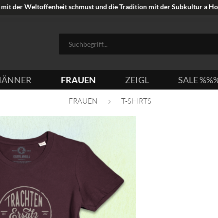
mit der Weltoffenheit schmust und die Tradition mit der Subkultur a Hoi
ÄNNER
FRAUEN
ZEIGL
SALE %%
FRAUEN
T-SHIRTS