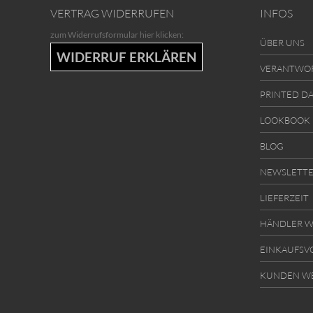
VERTRAG WIDERRUFEN
INFOS
zum Widerrufsformular hier klicken:
ÜBER UNS
WIDERRUF ERKLÄREN
VERANTWO
PRINTED D
LOOKBOOK
BLOG
NEWSLETT
LIEFERZEIT
HÄNDLER W
EINKAUFSV
KUNDEN W