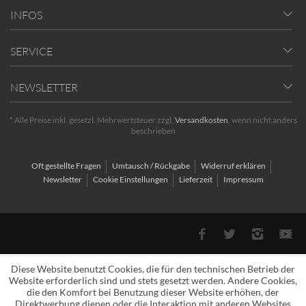
INFOS
SERVICE
NEWSLETTER
* Alle Preise inkl. gesetzl. Mehrwertsteuer zzgl.
Versandkosten
, wenn nicht anders
beschrieben
Oft gestellte Fragen
Umtausch / Rückgabe
Widerruf erklären
Newsletter
Cookie Einstellungen
Lieferzeit
Impressum
Diese Website benutzt Cookies, die für den technischen Betrieb der
Website erforderlich sind und stets gesetzt werden. Andere Cookies,
die den Komfort bei Benutzung dieser Website erhöhen, der
Direktwerbung dienen oder die Interaktion mit anderen Websites