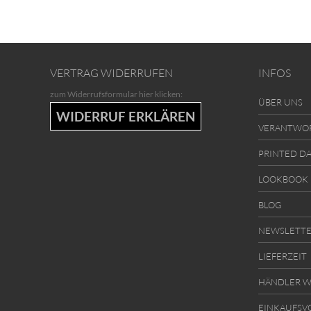
VERTRAG WIDERRUFEN
INFOS
zum Widerrufsformular hier klicken:
ÜBER UNS
WIDERRUF ERKLÄREN
VERANTWO
PRINTED D
LOOKBOOK
BLOG
NEWSLETT
LIEFERZEIT
HÄNDLER W
EINKAUFSV