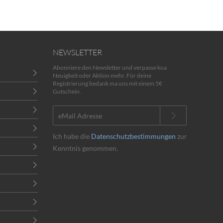
NEWSLETTER
Abonniere den Newsletter und verpasse koa
Neuigkeit oder Aktion mehr. Für deine
Registrierung bedank ma uns mit einem 5€
Gutschein.
Ich habe die
Datenschutzbestimmungen
zur
Kenntnis genommen.