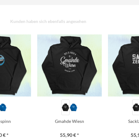
Kunden haben sich ebenfalls angesehen
i spinn
Gmahde Wiesn
Sack
 € *
55,90 € *
55,