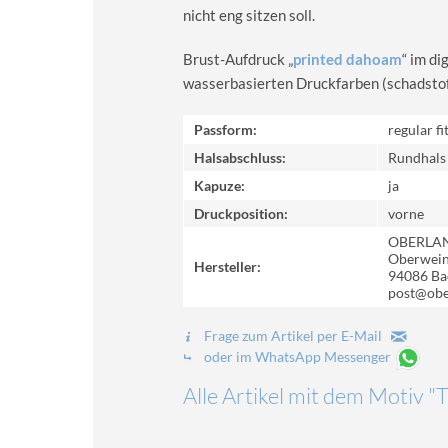
nicht eng sitzen soll.
Brust-Aufdruck „
printed dahoam
“ im d
wasserbasierten Druckfarben (schadstoff-
Passform:
regular fi
Halsabschluss:
Rundhals
Kapuze:
ja
Druckposition:
vorne
OBERLA
Oberweinz
Hersteller:
94086 Ba
post@obe
Frage zum Artikel per E-Mail
oder im WhatsApp Messenger
Alle Artikel mit dem Motiv 