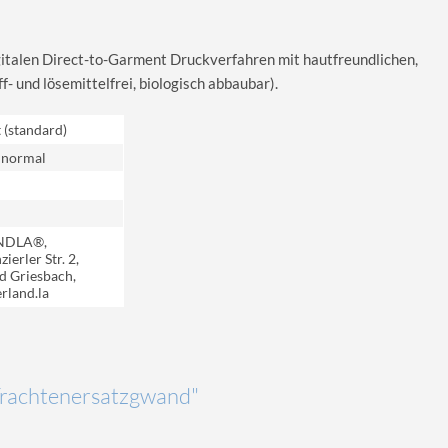
igitalen Direct-to-Garment Druckverfahren mit hautfreundlichen,
 und lösemittelfrei, biologisch abbaubar).
t (standard)
 normal
NDLA®,
ierler Str. 2,
d Griesbach,
rland.la
"Trachtenersatzgwand"