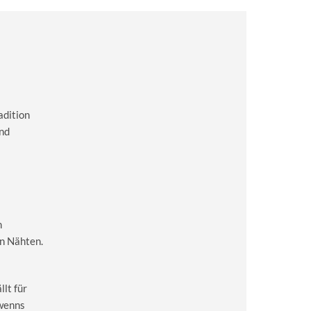
adition
and
m
en Nähten.
lt für
 wenns