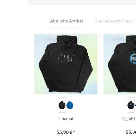
Ähnliche Artikel
Kunden kauften auch
Hoamat
i glab 
55,90 € *
55,90