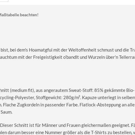
aßtabelle beachten!
 bist, bei dem's Hoamatgfui mit der Weltoffenheit schmust und die Tr
rauchtum mit der Freigeistigkeit o’bandlt und Wurzeln über'n Tellerr
nitt (medium fit), aus angerautem Sweat-Stoff: 85% gekämmte Bio-
cling-Polyester, Stoffgewicht: 280g/m². Kapuze unterlegt in selbe
. Flache Zugkordeln in passender Farbe. Flatlock-Absteppung an all
 Saum.
 Dieser Schnitt ist für Männer und Frauen gleichermaßen geeignet. Fäl
hlen darum besser eine Nummer größer als die T-Shirts zu bestellen,