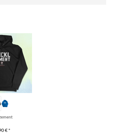
lzement
90 € *