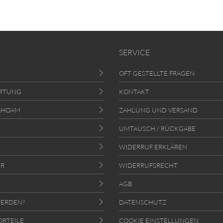
SERVICE
OFT GESTELLTE FRAGEN
RTUNG
KONTAKT
AHOAM
ZAHLUNG UND VERSAND
UMTAUSCH / RÜCKGABE
WIDERRUF ERKLÄREN
ER
WIDERRUFSRECHT
AGB
ERDEN?
DATENSCHUTZ
ORTEILE
COOKIE EINSTELLUNGEN