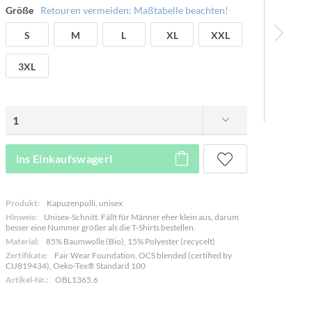
Größe
Retouren vermeiden: Maßtabelle beachten!
S
M
L
XL
XXL
3XL
ins Einkaufswagerl
Produkt:
Kapuzenpulli, unisex
Hinweis:
Unisex-Schnitt. Fällt für Männer eher klein aus, darum
besser eine Nummer größer als die T-Shirts bestellen.
Material:
85% Baumwolle (Bio), 15% Polyester (recycelt)
Zertifikate:
Fair Wear Foundation, OCS blended (certified by
CU819434), Oeko-Tex® Standard 100
Artikel-Nr.:
OBL1365.6