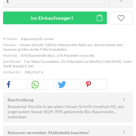
ins Einkaufswagerl
Produkt:
Kapuzenpulli, unisex
Hinweis:
Unisex-Schnitt. Fällt für Männer eher klein aus, darum besser eine
Nummer größer als die T-Shirts bestellen.
Material:
85% Baumwolle (Bio), 15% Polyester (recycelt)
Zertifikate:
Fair Wear Foundation, OCS blended (certified by CU819434), Oeko-
Tex® Standard 100
Artikel-Nr.:
OBL2167.6
Beschreibung
Bequemer Hoodie in geradem Unisex-Schnitt (medium fit), aus
angerautem Sweat-Stoff: 85% gekämmte Bio-Baumwolle...
weiterlesen
Retouren vermeiden: Maßtabelle beachten!