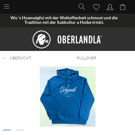
Wo ’s Hoamatgfui mit der Weltoffenheit schmust und die
Tradition mit der Subkultur a Hoibe trinkt.
ÜBERSICHT
PULLOVER