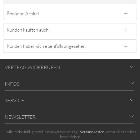
Ähnliche Artikel
Kunden kauften auch
Kunden haben sich ebenfalls angesehen
VERTRAG WIDERRUFEN
INFOS
SERVICE
NEWSLETTER
* Alle Preise inkl. gesetzl. Mehrwertsteuer zzgl.
Versandkosten
, wenn nicht anders
beschrieben