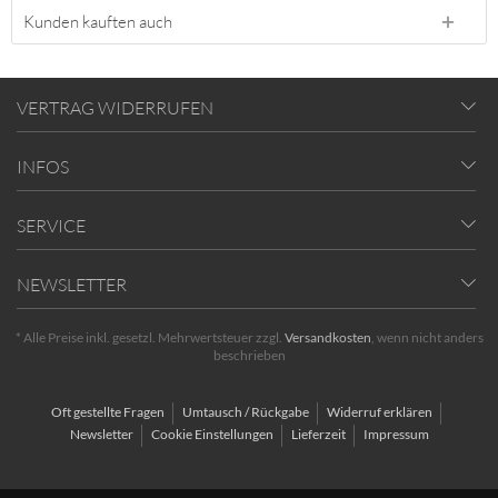
Kunden kauften auch
VERTRAG WIDERRUFEN
INFOS
SERVICE
NEWSLETTER
* Alle Preise inkl. gesetzl. Mehrwertsteuer zzgl.
Versandkosten
, wenn nicht anders
beschrieben
Oft gestellte Fragen
Umtausch / Rückgabe
Widerruf erklären
Newsletter
Cookie Einstellungen
Lieferzeit
Impressum