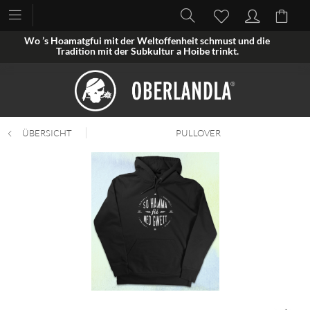
Wo ’s Hoamatgfui mit der Weltoffenheit schmust und die
Tradition mit der Subkultur a Hoibe trinkt.
ÜBERSICHT
PULLOVER