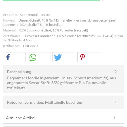
Produkt:
Kapuzenpulli, unisex
Hinweis:
Unisex-Schnitt. Fällt für Männer eher klein aus, darum besser eine
Nummer größer als die T-Shirts bestellen.
Material:
85% Baumwolle (Bio), 15% Polyester (recycelt)
Zertifikate:
Fair Wear Foundation, OCS blended (certified by CU819434), Oeko-
Tex® Standard 100
Artikel-Nr.:
OBL2270
Beschreibung
Bequemer Hoodie in geradem Unisex-Schnitt (medium fit), aus
angerautem Sweat-Stoff: 85% gekämmte Bio-Baumwolle...
weiterlesen
Retouren vermeiden: Maßtabelle beachten!
Ähnliche Artikel