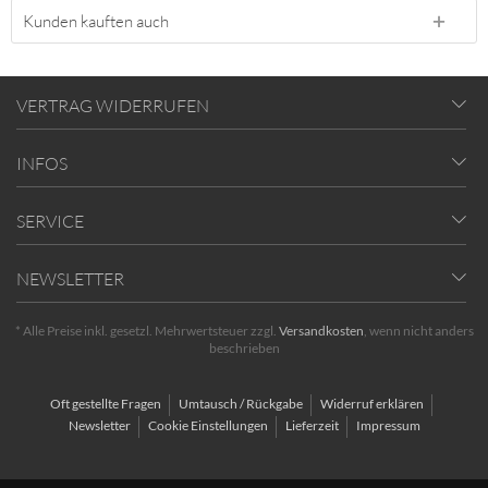
Kunden kauften auch
VERTRAG WIDERRUFEN
INFOS
SERVICE
NEWSLETTER
* Alle Preise inkl. gesetzl. Mehrwertsteuer zzgl.
Versandkosten
, wenn nicht anders
beschrieben
Oft gestellte Fragen
Umtausch / Rückgabe
Widerruf erklären
Newsletter
Cookie Einstellungen
Lieferzeit
Impressum