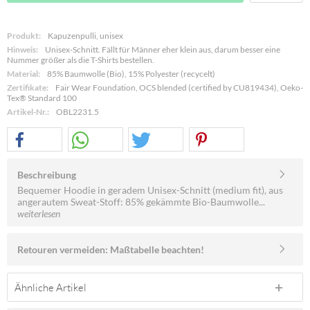
Produkt:
Kapuzenpulli, unisex
Hinweis:
Unisex-Schnitt. Fällt für Männer eher klein aus, darum besser eine
Nummer größer als die T-Shirts bestellen.
Material:
85% Baumwolle (Bio), 15% Polyester (recycelt)
Zertifikate:
Fair Wear Foundation, OCS blended (certified by CU819434), Oeko-
Tex® Standard 100
Artikel-Nr.:
OBL2231.5
Beschreibung
Bequemer Hoodie in geradem Unisex-Schnitt (medium fit), aus
angerautem Sweat-Stoff: 85% gekämmte Bio-Baumwolle...
weiterlesen
Retouren vermeiden: Maßtabelle beachten!
Ähnliche Artikel