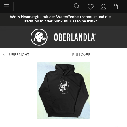
Wo ’s Hoamatgfui mit der Weltoffenheit schmust und die
Tradition mit der Subkultur a Hoibe trinkt.
ÜBERSICHT
PULLOVER