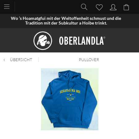
Wo ’s Hoamatgfui mit der Weltoffenheit schmust und die
Tradition mit der Subkultur a Hoibe trinkt.
ÜBERSICHT
PULLOVER