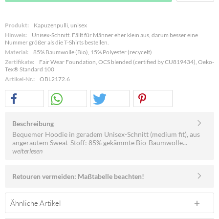
Produkt:
Kapuzenpulli, unisex
Hinweis:
Unisex-Schnitt. Fällt für Männer eher klein aus, darum besser eine
Nummer größer als die T-Shirts bestellen.
Material:
85% Baumwolle (Bio), 15% Polyester (recycelt)
Zertifikate:
Fair Wear Foundation, OCS blended (certified by CU819434), Oeko-
Tex® Standard 100
Artikel-Nr.:
OBL2172.6
Beschreibung
Bequemer Hoodie in geradem Unisex-Schnitt (medium fit), aus
angerautem Sweat-Stoff: 85% gekämmte Bio-Baumwolle...
weiterlesen
Retouren vermeiden: Maßtabelle beachten!
Ähnliche Artikel