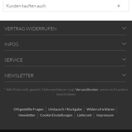
Kunden kauften auch
VERTRAG WIDERRUFEN
INFOS
SERVICE
NEWSLETTER
* Alle Preise inkl. gesetzl. Mehrwertsteuer zzgl.
Versandkosten
, wenn nicht anders
beschrieben
Oft gestellte Fragen
Umtausch / Rückgabe
Widerruf erklären
Newsletter
Cookie Einstellungen
Lieferzeit
Impressum