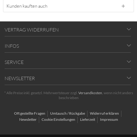
Kunden kauften auch
VERTRAG WIDERRUFEN
INFOS
SERVICE
NEWSLETTER
* Alle Preise inkl. gesetzl. Mehrwertsteuer zzgl.
Versandkosten
, wenn nicht anders
beschrieben
Oft gestellte Fragen
Umtausch / Rückgabe
Widerruf erklären
Newsletter
Cookie Einstellungen
Lieferzeit
Impressum