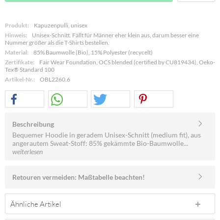
Produkt:
Kapuzenpulli, unisex
Hinweis:
Unisex-Schnitt. Fällt für Männer eher klein aus, darum besser eine
Nummer größer als die T-Shirts bestellen.
Material:
85% Baumwolle (Bio), 15% Polyester (recycelt)
Zertifikate:
Fair Wear Foundation, OCS blended (certified by CU819434), Oeko-
Tex® Standard 100
Artikel-Nr.:
OBL2260.6
Beschreibung
Bequemer Hoodie in geradem Unisex-Schnitt (medium fit), aus
angerautem Sweat-Stoff: 85% gekämmte Bio-Baumwolle...
weiterlesen
Retouren vermeiden: Maßtabelle beachten!
Ähnliche Artikel