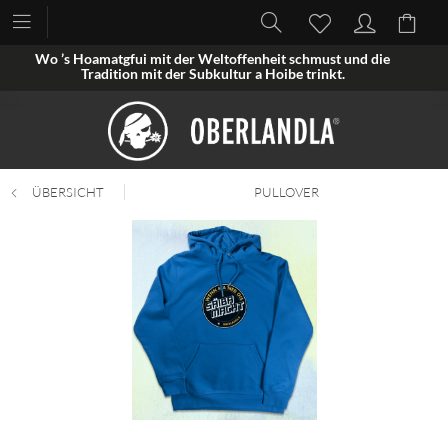
Wo ’s Hoamatgfui mit der Weltoffenheit schmust und die
Tradition mit der Subkultur a Hoibe trinkt.
ÜBERSICHT
PULLOVER