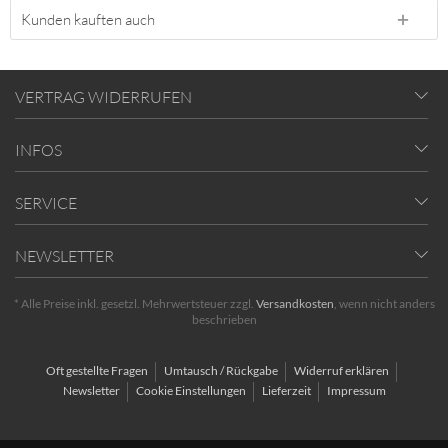
Kunden kauften auch
VERTRAG WIDERRUFEN
INFOS
SERVICE
NEWSLETTER
* Alle Preise inkl. gesetzl. Mehrwertsteuer zzgl.
Versandkosten
, wenn nicht anders
beschrieben
Oft gestellte Fragen
Umtausch / Rückgabe
Widerruf erklären
Newsletter
Cookie Einstellungen
Lieferzeit
Impressum