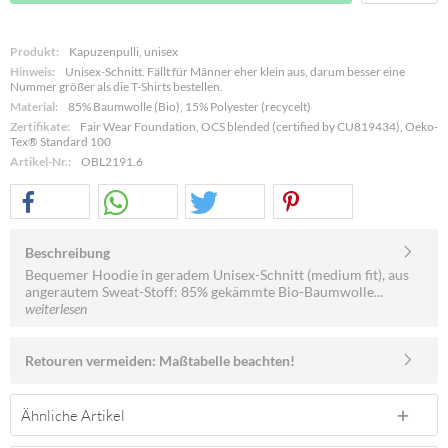
Produkt:
Kapuzenpulli, unisex
Hinweis:
Unisex-Schnitt. Fällt für Männer eher klein aus, darum besser eine
Nummer größer als die T-Shirts bestellen.
Material:
85% Baumwolle (Bio), 15% Polyester (recycelt)
Zertifikate:
Fair Wear Foundation, OCS blended (certified by CU819434), Oeko-
Tex® Standard 100
Artikel-Nr.:
OBL2191.6
Beschreibung
Bequemer Hoodie in geradem Unisex-Schnitt (medium fit), aus
angerautem Sweat-Stoff: 85% gekämmte Bio-Baumwolle...
weiterlesen
Retouren vermeiden: Maßtabelle beachten!
Ähnliche Artikel