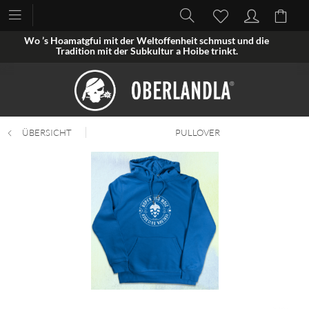
Wo ’s Hoamatgfui mit der Weltoffenheit schmust und die
Tradition mit der Subkultur a Hoibe trinkt.
ÜBERSICHT
PULLOVER