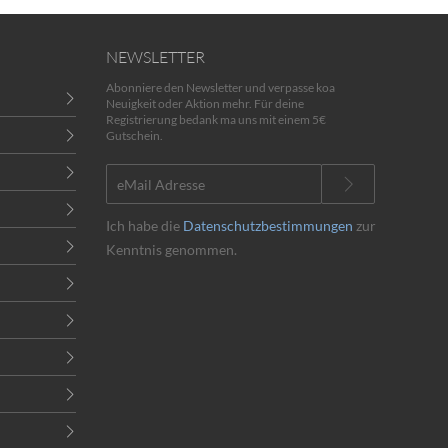
NEWSLETTER
Abonniere den Newsletter und verpasse koa
Neuigkeit oder Aktion mehr. Für deine
Registrierung bedank ma uns mit einem 5€
Gutschein.
Ich habe die
Datenschutzbestimmungen
zur
Kenntnis genommen.