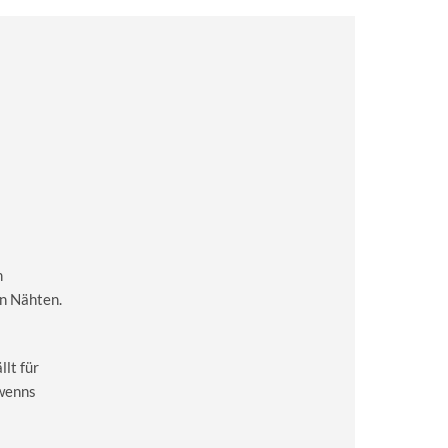
m
en Nähten.
lt für
 wenns