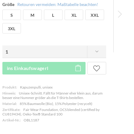
Größe
Retouren vermeiden: Maßtabelle beachten!
S
M
L
XL
XXL
3XL
ins Einkaufswagerl
Produkt:
Kapuzenpulli, unisex
Hinweis:
Unisex-Schnitt. Fällt für Männer eher klein aus, darum
besser eine Nummer größer als die T-Shirts bestellen.
Material:
85% Baumwolle (Bio), 15% Polyester (recycelt)
Zertifikate:
Fair Wear Foundation, OCS blended (certified by
CU819434), Oeko-Tex® Standard 100
Artikel-Nr.:
OBL1187