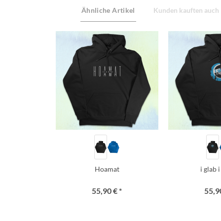
Ähnliche Artikel
Kunden kauften auch
Hoamat
i glab 
55,90 € *
55,90