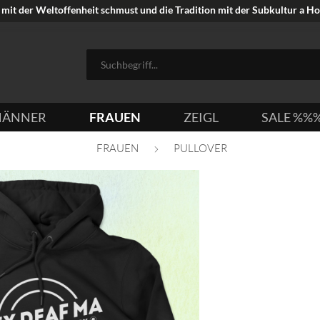
mit der Weltoffenheit schmust und die Tradition mit der Subkultur a Hoi
ÄNNER
FRAUEN
ZEIGL
SALE %%
FRAUEN
PULLOVER