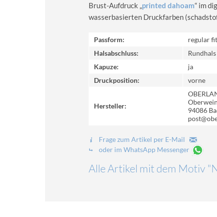
Brust-Aufdruck „
printed dahoam
“ im d
wasserbasierten Druckfarben (schadstoff-
Passform:
regular fi
Halsabschluss:
Rundhals
Kapuze:
ja
Druckposition:
vorne
OBERLA
Oberweinz
Hersteller:
94086 Ba
post@obe
Frage zum Artikel per E-Mail
oder im WhatsApp Messenger
Alle Artikel mit dem Motiv "