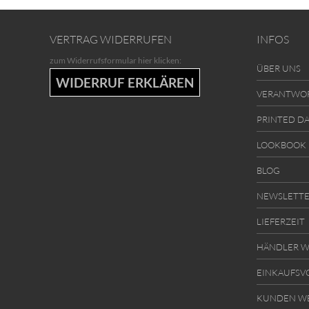
VERTRAG WIDERRUFEN
INFOS
zum Widerrufsformular hier klicken:
ÜBER UNS
WIDERRUF ERKLÄREN
VERANTWO
PRINTED D
LOOKBOOK
BLOG
NEWSLETT
LIEFERZEIT
HÄNDLER W
EINKAUFSV
KUNDEN W