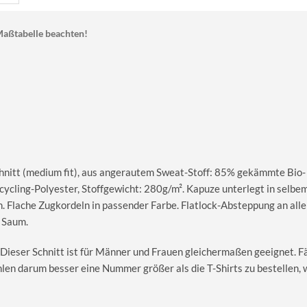
aßtabelle beachten!
nitt (medium fit), aus angerautem Sweat-Stoff: 85% gekämmte Bio-
cling-Polyester, Stoffgewicht: 280g/m². Kapuze unterlegt in selbe
. Flache Zugkordeln in passender Farbe. Flatlock-Absteppung an all
 Saum.
 Dieser Schnitt ist für Männer und Frauen gleichermaßen geeignet. Fäl
hlen darum besser eine Nummer größer als die T-Shirts zu bestellen,