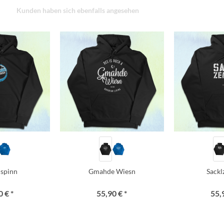
Kunden haben sich ebenfalls angesehen
i spinn
Gmahde Wiesn
Sack
 € *
55,90 € *
55,