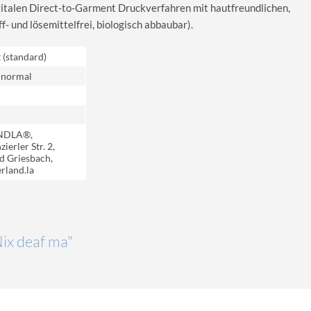
igitalen Direct-to-Garment Druckverfahren mit hautfreundlichen,
 und lösemittelfrei, biologisch abbaubar).
t (standard)
 normal
NDLA®,
ierler Str. 2,
d Griesbach,
rland.la
Nix deaf ma"