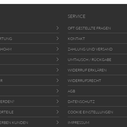
SERVICE
OFT GESTELLTE FRAGEN
RTUNG
KONTAKT
AHOAM
ZAHLUNG UND VERSAND
UMTAUSCH / RÜCKGABE
WIDERRUF ERKLÄREN
ER
WIDERRUFSRECHT
AGB
ERDEN?
DATENSCHUTZ
ORTEILE
COOKIE EINSTELLUNGEN
ERBEN KUNDEN
IMPRESSUM