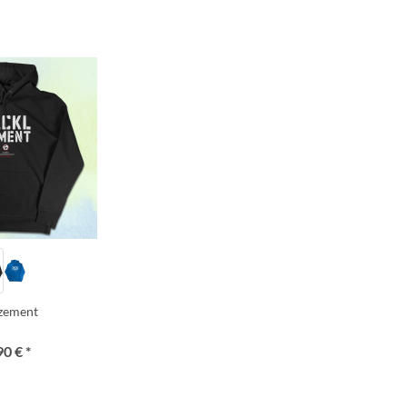
lzement
90 € *