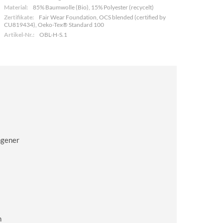
Material:
85% Baumwolle (Bio), 15% Polyester (recycelt)
Zertifikate:
Fair Wear Foundation, OCS blended (certified by
CU819434), Oeko-Tex® Standard 100
Artikel-Nr.:
OBL-H-S.1
ngener
m