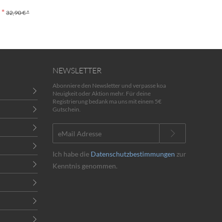
 *
32,90 € *
NEWSLETTER
Abonniere den Newsletter und verpasse koa
Neuigkeit oder Aktion mehr. Für deine
Registrierung bedank ma uns mit einem 5€
Gutschein.
Ich habe die
Datenschutzbestimmungen
zur
Kenntnis genommen.