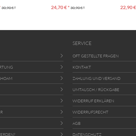
*
24,70 € *
22,90 €
30,90 € *
30,90 € *
SERVICE
OFT GESTELLTE FRAGEN
RTUNG
KONTAKT
AHOAM
ZAHLUNG UND VERSAND
UMTAUSCH / RÜCKGABE
WIDERRUF ERKLÄREN
ER
WIDERRUFSRECHT
AGB
ERDEN?
DATENSCHUTZ