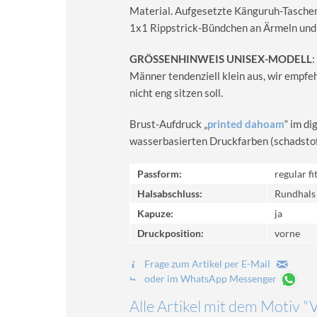
Material. Aufgesetzte Känguruh-Taschen
1x1 Rippstrick-Bündchen an Ärmeln und
GRÖSSENHINWEIS UNISEX-MODELL
:
Männer tendenziell klein aus, wir empfe
nicht eng sitzen soll.
Brust-Aufdruck „
printed dahoam
“ im d
wasserbasierten Druckfarben (schadstoff-
Passform:
regular fi
Halsabschluss:
Rundhals
Kapuze:
ja
Druckposition:
vorne
Frage zum Artikel per E-Mail
oder im WhatsApp Messenger
Alle Artikel mit dem Motiv "