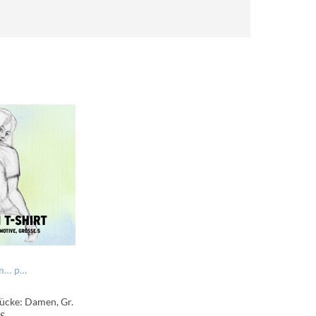
marine: Nur ned hudln
pink: Autonarrat
tücke: Damen, Gr.
S