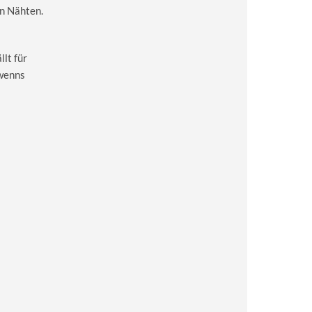
en Nähten.
lt für
 wenns