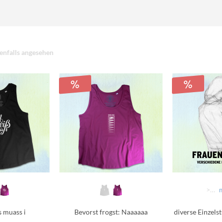
enfalls angesehen
>>>> AUSWÄHLEN >>>>
s muass i
Bevorst frogst: Naaaaaa
diverse Einzels