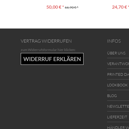
50,00 € *
24,70 € 
66,90 € *
VERTRAG WIDERRUFEN
INFOS
zum Widerrufsformular hier klicken:
ÜBER UNS
WIDERRUF ERKLÄREN
VERANTWO
PRINTED D
LOOKBOOK
BLOG
NEWSLETT
LIEFERZEIT
HÄNDLER W