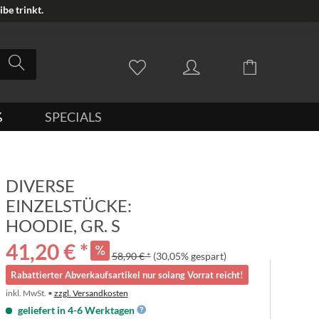
be trinkt.
%
SPECIALS
DIVERSE
EINZELSTÜCKE:
HOODIE, GR. S
41,20 € *
58,90 € *
(30,05% gespart)
Rabattierter Abverkaufsartikel nur solang Vorrat reicht!
inkl. MwSt. •
zzgl. Versandkosten
geliefert in 4-6 Werktagen