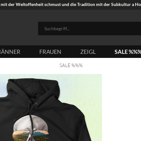
mit der Weltoffenheit schmust und die Tradition mit der Subkultur a Hoi
ÄNNER
FRAUEN
ZEIGL
SALE %%
SALE %%%