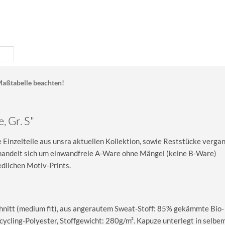
aßtabelle beachten!
, Gr. S"
Einzelteile aus unsra aktuellen Kollektion, sowie Reststücke verga
s handelt sich um einwandfreie A-Ware ohne Mängel (keine B-Ware)
dlichen Motiv-Prints.
nitt (medium fit), aus angerautem Sweat-Stoff: 85% gekämmte Bio-
cling-Polyester, Stoffgewicht: 280g/m². Kapuze unterlegt in selbe