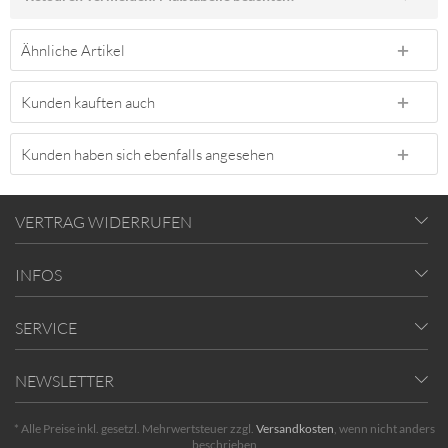
Ähnliche Artikel
Kunden kauften auch
Kunden haben sich ebenfalls angesehen
VERTRAG WIDERRUFEN
INFOS
SERVICE
NEWSLETTER
* Alle Preise inkl. gesetzl. Mehrwertsteuer zzgl.
Versandkosten
, wenn nicht anders
beschrieben