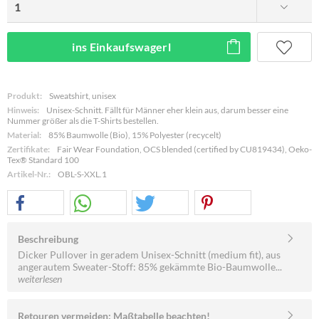
ins Einkaufswagerl
Produkt:
Sweatshirt, unisex
Hinweis:
Unisex-Schnitt. Fällt für Männer eher klein aus, darum besser eine
Nummer größer als die T-Shirts bestellen.
Material:
85% Baumwolle (Bio), 15% Polyester (recycelt)
Zertifikate:
Fair Wear Foundation, OCS blended (certified by CU819434), Oeko-
Tex® Standard 100
Artikel-Nr.:
OBL-S-XXL.1
Beschreibung
Dicker Pullover in geradem Unisex-Schnitt (medium fit), aus
angerautem Sweater-Stoff: 85% gekämmte Bio-Baumwolle...
weiterlesen
Retouren vermeiden: Maßtabelle beachten!