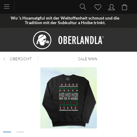
Wo ’s Hoamatgfui mit der Weltoffenheit schmust und die
Tradition mit der Subkultur a Hoibe trinkt.
ÜBERSICHT
SALE %%%