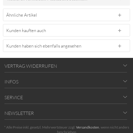
Ähnliche Artikel
Kunden kauften auch
Kunden haben sich ebenfalls angesehen
VERTRAG WIDERRUFEN
INFOS
SERVICE
NEWSLETTER
* Alle Preise inkl. gesetzl. Mehrwertsteuer zzgl.
Versandkosten
, wenn nicht anders
beschrieben