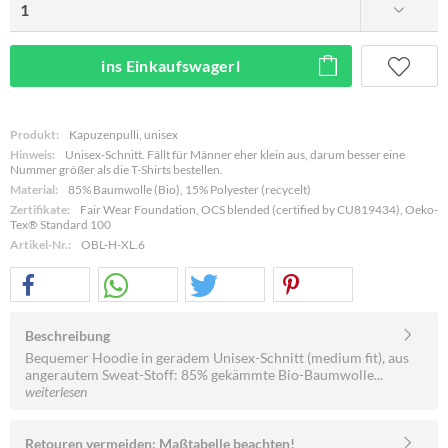
ins Einkaufswagerl
Produkt:
Kapuzenpulli, unisex
Hinweis:
Unisex-Schnitt. Fällt für Männer eher klein aus, darum besser eine
Nummer größer als die T-Shirts bestellen.
Material:
85% Baumwolle (Bio), 15% Polyester (recycelt)
Zertifikate:
Fair Wear Foundation, OCS blended (certified by CU819434), Oeko-
Tex® Standard 100
Artikel-Nr.:
OBL-H-XL.6
Beschreibung
Bequemer Hoodie in geradem Unisex-Schnitt (medium fit), aus
angerautem Sweat-Stoff: 85% gekämmte Bio-Baumwolle...
weiterlesen
Retouren vermeiden: Maßtabelle beachten!