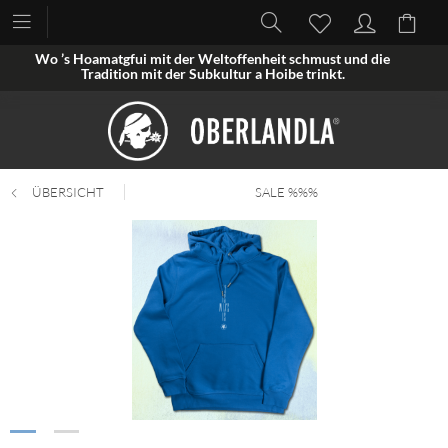
Wo ’s Hoamatgfui mit der Weltoffenheit schmust und die
Tradition mit der Subkultur a Hoibe trinkt.
ÜBERSICHT
SALE %%%