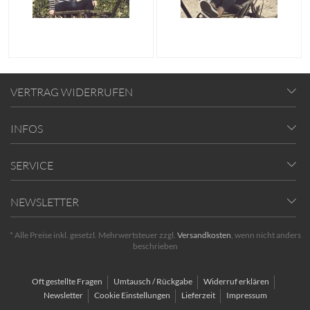
VERTRAG WIDERRUFEN
INFOS
SERVICE
NEWSLETTER
* Alle Preise inkl. gesetzl. Mehrwertsteuer zzgl.
Versandkosten
, wenn nicht anders
beschrieben
Oft gestellte Fragen
Umtausch / Rückgabe
Widerruf erklären
Newsletter
Cookie Einstellungen
Lieferzeit
Impressum