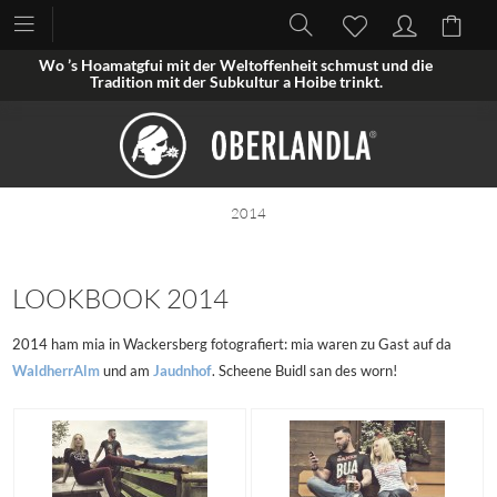
Wo ’s Hoamatgfui mit der Weltoffenheit schmust und die
Tradition mit der Subkultur a Hoibe trinkt.
2014
LOOKBOOK 2014
2014 ham mia in Wackersberg fotografiert: mia waren zu Gast auf da
WaldherrAlm
und am
Jaudnhof
. Scheene Buidl san des worn!