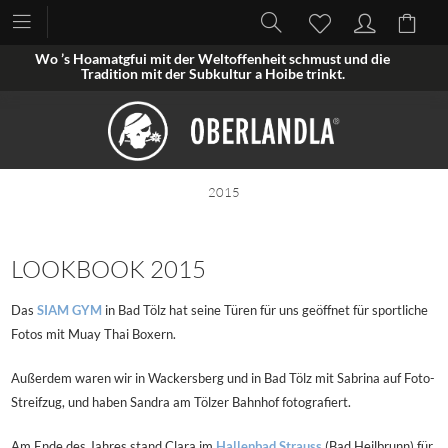
Wo ’s Hoamatgfui mit der Weltoffenheit schmust und die
Tradition mit der Subkultur a Hoibe trinkt.
2015
LOOKBOOK 2015
Das
SIAM GYM
in Bad Tölz hat seine Türen für uns geöffnet für sportliche
Fotos mit Muay Thai Boxern.
Außerdem waren wir in Wackersberg und in Bad Tölz mit Sabrina auf Foto-
Streifzug, und haben Sandra am Tölzer Bahnhof fotografiert.
Am Ende des Jahres stand Clara im
Hallenbad Strauss
(Bad Heilbrunn) für