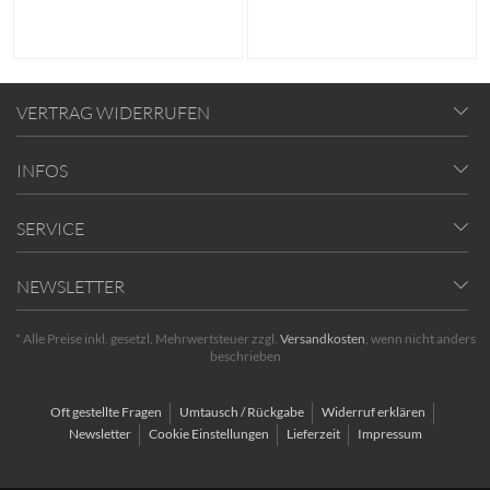
VERTRAG WIDERRUFEN
INFOS
SERVICE
NEWSLETTER
* Alle Preise inkl. gesetzl. Mehrwertsteuer zzgl.
Versandkosten
, wenn nicht anders
beschrieben
Oft gestellte Fragen
Umtausch / Rückgabe
Widerruf erklären
Newsletter
Cookie Einstellungen
Lieferzeit
Impressum