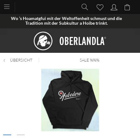
Wo ’s Hoamatgfui mit der Weltoffenheit schmust und die
Tradition mit der Subkultur a Hoibe trinkt.
ÜBERSICHT
SALE %%%