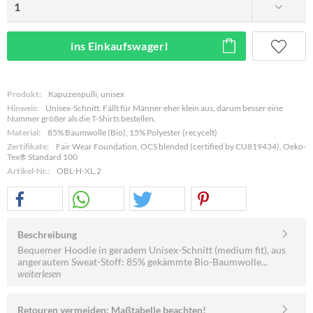
ins Einkaufswagerl
Produkt:
Kapuzenpulli, unisex
Hinweis:
Unisex-Schnitt. Fällt für Männer eher klein aus, darum besser eine
Nummer größer als die T-Shirts bestellen.
Material:
85% Baumwolle (Bio), 15% Polyester (recycelt)
Zertifikate:
Fair Wear Foundation, OCS blended (certified by CU819434), Oeko-
Tex® Standard 100
Artikel-Nr.:
OBL-H-XL.2
Beschreibung
Bequemer Hoodie in geradem Unisex-Schnitt (medium fit), aus
angerautem Sweat-Stoff: 85% gekämmte Bio-Baumwolle...
weiterlesen
Retouren vermeiden: Maßtabelle beachten!