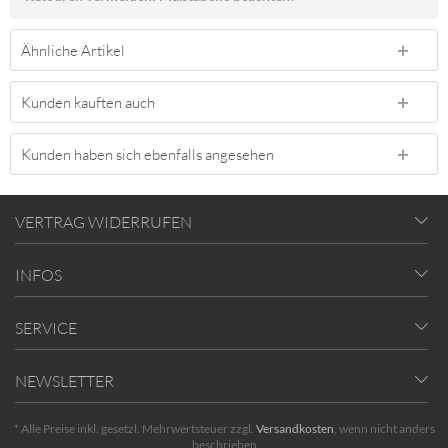
Ähnliche Artikel
Kunden kauften auch
Kunden haben sich ebenfalls angesehen
VERTRAG WIDERRUFEN
INFOS
SERVICE
NEWSLETTER
* Alle Preise inkl. gesetzl. Mehrwertsteuer zzgl.
Versandkosten
, wenn nicht anders
beschrieben