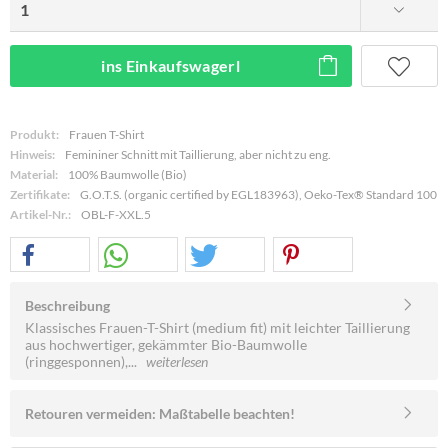
ins Einkaufswagerl
Produkt:
Frauen T-Shirt
Hinweis:
Femininer Schnitt mit Taillierung, aber nicht zu eng.
Material:
100% Baumwolle (Bio)
Zertifikate:
G.O.T.S. (organic certified by EGL183963), Oeko-Tex® Standard 100
Artikel-Nr.:
OBL-F-XXL.5
Beschreibung
Klassisches Frauen-T-Shirt (medium fit) mit leichter Taillierung
aus hochwertiger, gekämmter Bio-Baumwolle
(ringgesponnen),...
weiterlesen
Retouren vermeiden: Maßtabelle beachten!