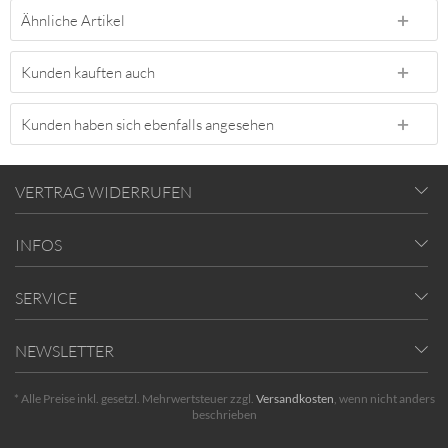
Ähnliche Artikel
Kunden kauften auch
Kunden haben sich ebenfalls angesehen
VERTRAG WIDERRUFEN
INFOS
SERVICE
NEWSLETTER
* Alle Preise inkl. gesetzl. Mehrwertsteuer zzgl.
Versandkosten
, wenn nicht anders
beschrieben