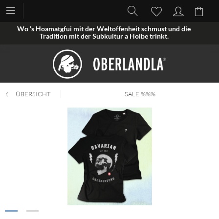
Wo ’s Hoamatgfui mit der Weltoffenheit schmust und die
Tradition mit der Subkultur a Hoibe trinkt.
ÜBERSICHT
SALE %%%