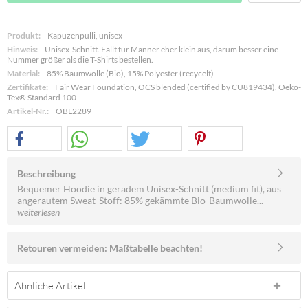
Produkt:
Kapuzenpulli, unisex
Hinweis:
Unisex-Schnitt. Fällt für Männer eher klein aus, darum besser eine
Nummer größer als die T-Shirts bestellen.
Material:
85% Baumwolle (Bio), 15% Polyester (recycelt)
Zertifikate:
Fair Wear Foundation, OCS blended (certified by CU819434), Oeko-
Tex® Standard 100
Artikel-Nr.:
OBL2289
Beschreibung
Bequemer Hoodie in geradem Unisex-Schnitt (medium fit), aus
angerautem Sweat-Stoff: 85% gekämmte Bio-Baumwolle...
weiterlesen
Retouren vermeiden: Maßtabelle beachten!
Ähnliche Artikel