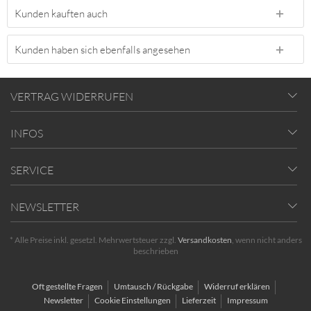
Kunden kauften auch
Kunden haben sich ebenfalls angesehen
VERTRAG WIDERRUFEN
INFOS
SERVICE
NEWSLETTER
* Alle Preise inkl. gesetzl. Mehrwertsteuer zzgl.
Versandkosten
, wenn nicht anders
beschrieben
Oft gestellte Fragen
Umtausch / Rückgabe
Widerruf erklären
Newsletter
Cookie Einstellungen
Lieferzeit
Impressum