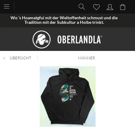
Wo ’s Hoamatgfui mit der Weltoffenheit schmust und die
Tradition mit der Subkultur a Hoibe trinkt.
ÜBERSICHT
MÄNNER