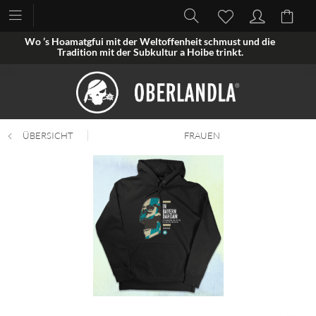
Wo ’s Hoamatgfui mit der Weltoffenheit schmust und die
Tradition mit der Subkultur a Hoibe trinkt.
ÜBERSICHT
FRAUEN