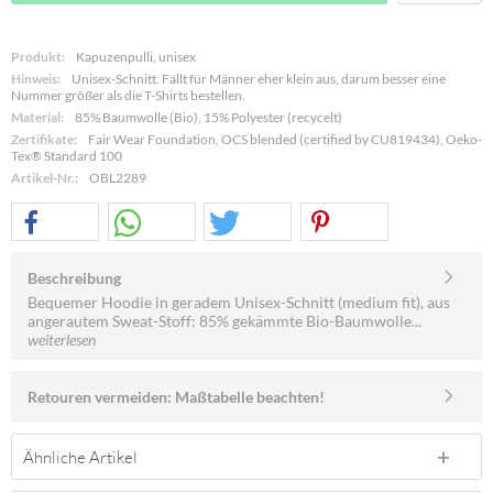
Produkt:
Kapuzenpulli, unisex
Hinweis:
Unisex-Schnitt. Fällt für Männer eher klein aus, darum besser eine
Nummer größer als die T-Shirts bestellen.
Material:
85% Baumwolle (Bio), 15% Polyester (recycelt)
Zertifikate:
Fair Wear Foundation, OCS blended (certified by CU819434), Oeko-
Tex® Standard 100
Artikel-Nr.:
OBL2289
Beschreibung
Bequemer Hoodie in geradem Unisex-Schnitt (medium fit), aus
angerautem Sweat-Stoff: 85% gekämmte Bio-Baumwolle...
weiterlesen
Retouren vermeiden: Maßtabelle beachten!
Ähnliche Artikel