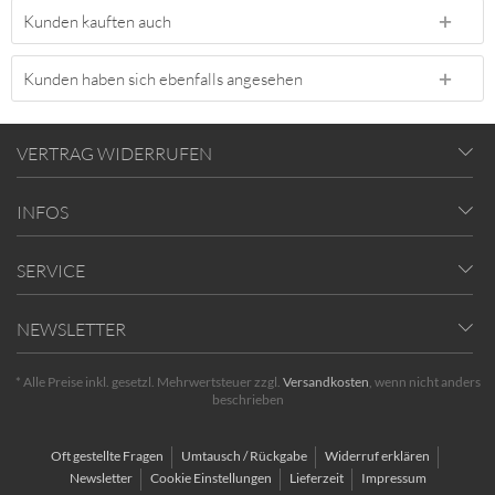
Kunden kauften auch
Kunden haben sich ebenfalls angesehen
VERTRAG WIDERRUFEN
INFOS
SERVICE
NEWSLETTER
* Alle Preise inkl. gesetzl. Mehrwertsteuer zzgl.
Versandkosten
, wenn nicht anders
beschrieben
Oft gestellte Fragen
Umtausch / Rückgabe
Widerruf erklären
Newsletter
Cookie Einstellungen
Lieferzeit
Impressum