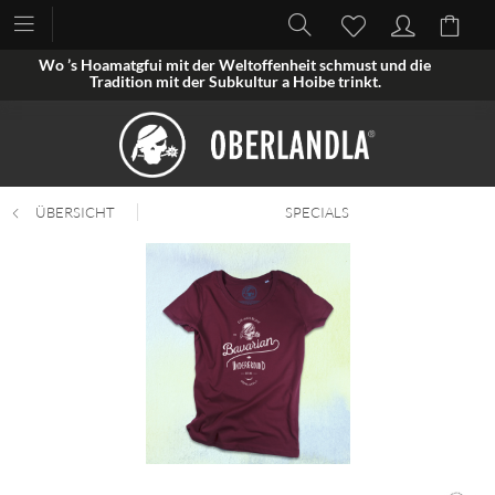
Wo ’s Hoamatgfui mit der Weltoffenheit schmust und die
Tradition mit der Subkultur a Hoibe trinkt.
ÜBERSICHT
SPECIALS