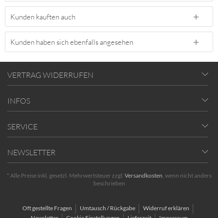
Kunden kauften auch
Kunden haben sich ebenfalls angesehen
VERTRAG WIDERRUFEN
INFOS
SERVICE
NEWSLETTER
* Alle Preise inkl. gesetzl. Mehrwertsteuer zzgl.
Versandkosten
, wenn nicht anders
beschrieben
Oft gestellte Fragen
Umtausch / Rückgabe
Widerruf erklären
Newsletter
Cookie Einstellungen
Lieferzeit
Impressum