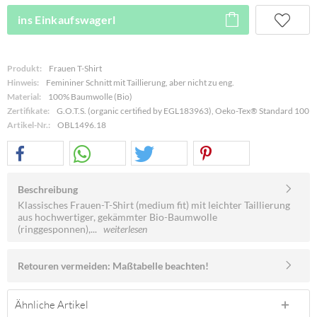
ins Einkaufswagerl
Produkt:
Frauen T-Shirt
Hinweis:
Femininer Schnitt mit Taillierung, aber nicht zu eng.
Material:
100% Baumwolle (Bio)
Zertifikate:
G.O.T.S. (organic certified by EGL183963), Oeko-Tex® Standard 100
Artikel-Nr.:
OBL1496.18
Beschreibung
Klassisches Frauen-T-Shirt (medium fit) mit leichter Taillierung
aus hochwertiger, gekämmter Bio-Baumwolle
(ringgesponnen),...
weiterlesen
Retouren vermeiden: Maßtabelle beachten!
Ähnliche Artikel