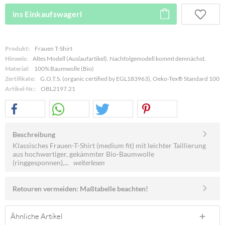
ins Einkaufswagerl
Produkt:
Frauen T-Shirt
Hinweis:
Altes Modell (Auslaufartikel). Nachfolgemodell kommt demnächst.
Material:
100% Baumwolle (Bio)
Zertifikate:
G.O.T.S. (organic certified by EGL183963), Oeko-Tex® Standard 100
Artikel-Nr.:
OBL2197.21
Beschreibung
Klassisches Frauen-T-Shirt (medium fit) mit leichter Taillierung
aus hochwertiger, gekämmter Bio-Baumwolle
(ringgesponnen),...
weiterlesen
Retouren vermeiden: Maßtabelle beachten!
Ähnliche Artikel