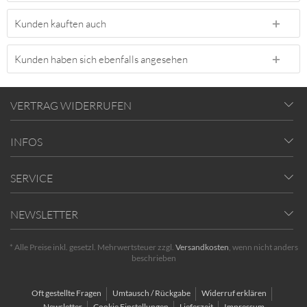
Kunden kauften auch
Kunden haben sich ebenfalls angesehen
VERTRAG WIDERRUFEN
INFOS
SERVICE
NEWSLETTER
* Alle Preise inkl. gesetzl. Mehrwertsteuer zzgl.
Versandkosten
, wenn nicht anders
beschrieben
Oft gestellte Fragen
Umtausch / Rückgabe
Widerruf erklären
Newsletter
Cookie Einstellungen
Lieferzeit
Impressum