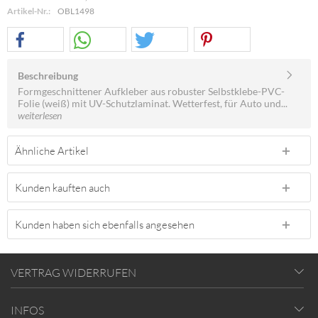
Artikel-Nr.:
OBL1498
Beschreibung
Formgeschnittener Aufkleber aus robuster Selbstklebe-PVC-
Folie (weiß) mit UV-Schutzlaminat. Wetterfest, für Auto und...
weiterlesen
Ähnliche Artikel
Kunden kauften auch
Kunden haben sich ebenfalls angesehen
VERTRAG WIDERRUFEN
INFOS