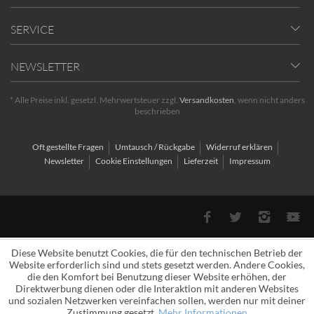
SERVICE
NEWSLETTER
* Alle Preise inkl. gesetzl. Mehrwertsteuer zzgl.
Versandkosten
, wenn nicht anders
beschrieben
Oft gestellte Fragen
Umtausch / Rückgabe
Widerruf erklären
Newsletter
Cookie Einstellungen
Lieferzeit
Impressum
Diese Website benutzt Cookies, die für den technischen Betrieb der
Website erforderlich sind und stets gesetzt werden. Andere Cookies,
die den Komfort bei Benutzung dieser Website erhöhen, der
Direktwerbung dienen oder die Interaktion mit anderen Websites
und sozialen Netzwerken vereinfachen sollen, werden nur mit deiner
Zustimmung gesetzt.
Mehr Informationen