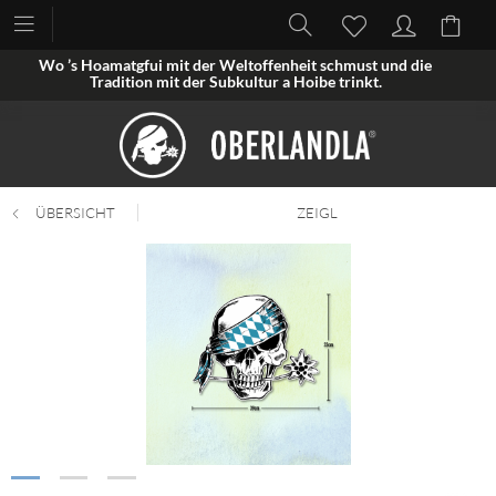
Wo ’s Hoamatgfui mit der Weltoffenheit schmust und die
Tradition mit der Subkultur a Hoibe trinkt.
ÜBERSICHT
ZEIGL