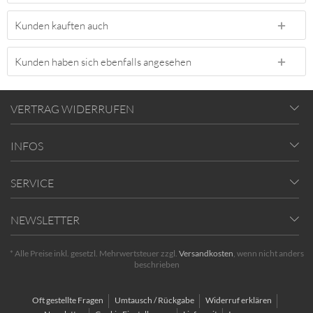
Kunden kauften auch
Kunden haben sich ebenfalls angesehen
VERTRAG WIDERRUFEN
INFOS
SERVICE
NEWSLETTER
* Alle Preise inkl. gesetzl. Mehrwertsteuer zzgl.
Versandkosten
, wenn nicht anders
beschrieben
Oft gestellte Fragen
Umtausch / Rückgabe
Widerruf erklären