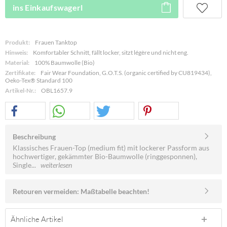
ins Einkaufswagerl
Produkt:
Frauen Tanktop
Hinweis:
Komfortabler Schnitt, fällt locker, sitzt légère und nicht eng.
Material:
100% Baumwolle (Bio)
Zertifikate:
Fair Wear Foundation, G.O.T.S. (organic certified by CU819434),
Oeko-Tex® Standard 100
Artikel-Nr.:
OBL1657.9
Beschreibung
Klassisches Frauen-Top (medium fit) mit lockerer Passform aus
hochwertiger, gekämmter Bio-Baumwolle (ringgesponnen),
Single...
weiterlesen
Retouren vermeiden: Maßtabelle beachten!
Ähnliche Artikel