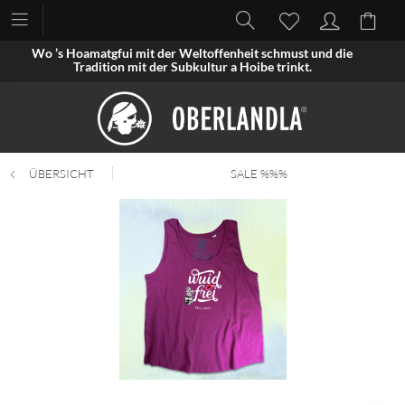
Wo ’s Hoamatgfui mit der Weltoffenheit schmust und die
Tradition mit der Subkultur a Hoibe trinkt.
ÜBERSICHT
SALE %%%