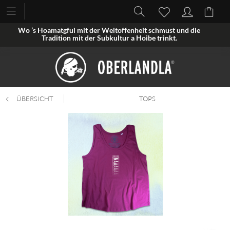
Wo ’s Hoamatgfui mit der Weltoffenheit schmust und die
Tradition mit der Subkultur a Hoibe trinkt.
ÜBERSICHT
TOPS