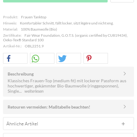
Produkt:
Frauen Tanktop
Hinweis:
Komfortabler Schnitt, fällt locker, sitzt légère und nicht eng.
Material:
100% Baumwolle (Bio)
Zertifikate:
Fair Wear Foundation, G.O.T.S. (organic certified by CU819434),
Oeko-Tex® Standard 100
Artikel-Nr.:
OBL2251.9
Beschreibung
Klassisches Frauen-Top (medium fit) mit lockerer Passform aus
hochwertiger, gekämmter Bio-Baumwolle (ringgesponnen),
Single...
weiterlesen
Retouren vermeiden: Maßtabelle beachten!
Ähnliche Artikel