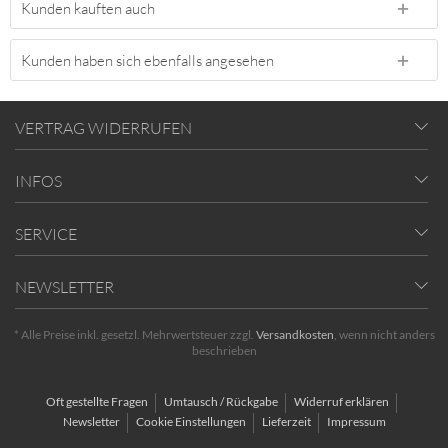
Kunden kauften auch
Kunden haben sich ebenfalls angesehen
VERTRAG WIDERRUFEN
INFOS
SERVICE
NEWSLETTER
* Alle Preise inkl. gesetzl. Mehrwertsteuer zzgl.
Versandkosten
, wenn nicht anders
beschrieben
Oft gestellte Fragen
Umtausch / Rückgabe
Widerruf erklären
Newsletter
Cookie Einstellungen
Lieferzeit
Impressum