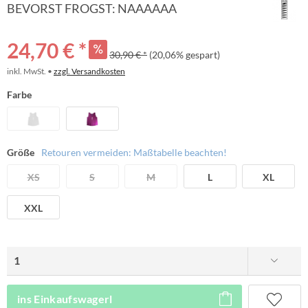
BEVORST FROGST: NAAAAAA
24,70 € *
30,90 € *
(20,06% gespart)
inkl. MwSt. •
zzgl. Versandkosten
Farbe
Größe
Retouren vermeiden: Maßtabelle beachten!
XS
S
M
L
XL
XXL
ins Einkaufswagerl