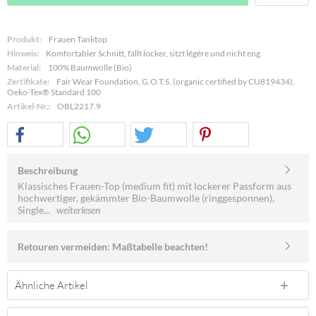
Produkt:
Frauen Tanktop
Hinweis:
Komfortabler Schnitt, fällt locker, sitzt légère und nicht eng.
Material:
100% Baumwolle (Bio)
Zertifikate:
Fair Wear Foundation, G.O.T.S. (organic certified by CU819434),
Oeko-Tex® Standard 100
Artikel-Nr.:
OBL2217.9
Beschreibung
Klassisches Frauen-Top (medium fit) mit lockerer Passform aus
hochwertiger, gekämmter Bio-Baumwolle (ringgesponnen),
Single...
weiterlesen
Retouren vermeiden: Maßtabelle beachten!
Ähnliche Artikel