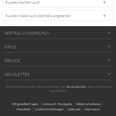
Kunden kauften auch
Kunden haben sich ebenfalls angesehen
VERTRAG WIDERRUFEN
INFOS
SERVICE
NEWSLETTER
* Alle Preise inkl. gesetzl. Mehrwertsteuer zzgl.
Versandkosten
, wenn nicht anders
beschrieben
Oft gestellte Fragen
Umtausch / Rückgabe
Widerruf erklären
Newsletter
Cookie Einstellungen
Lieferzeit
Impressum