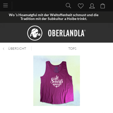
Wo ’s Hoamatgfui mit der Weltoffenheit schmust und die
Tradition mit der Subkultur a Hoibe trinkt.
ÜBERSICHT
TOPS