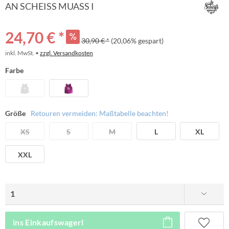
AN SCHEISS MUASS I
24,70 € *
30,90 € *
(20,06% gespart)
inkl. MwSt. •
zzgl. Versandkosten
Farbe
Größe
Retouren vermeiden: Maßtabelle beachten!
XS
S
M
L
XL
XXL
ins Einkaufswagerl