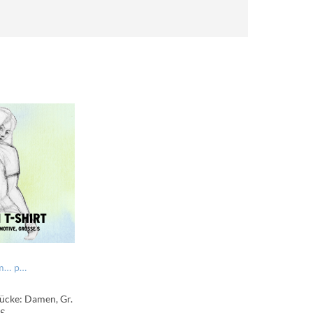
marine: Nur ned hudln
pink: Autonarrat
tücke: Damen, Gr.
S