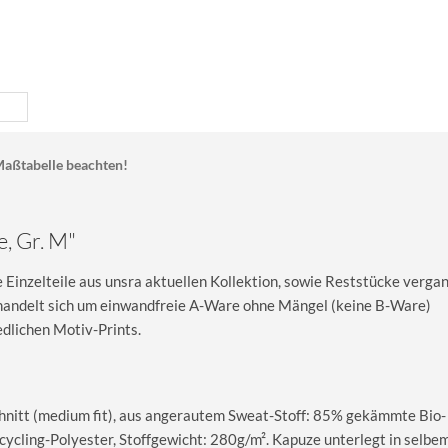
aßtabelle beachten!
e, Gr. M"
Einzelteile aus unsra aktuellen Kollektion, sowie Reststücke verga
s handelt sich um einwandfreie A-Ware ohne Mängel (keine B-Ware)
dlichen Motiv-Prints.
nitt (medium fit), aus angerautem Sweat-Stoff: 85% gekämmte Bio-
cling-Polyester, Stoffgewicht: 280g/m². Kapuze unterlegt in selbe