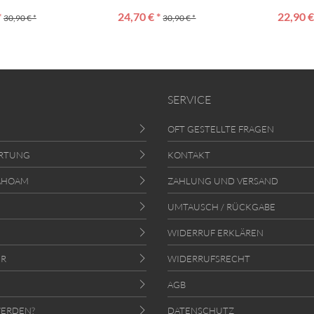
*
24,70 € *
22,90 €
30,90 € *
30,90 € *
SERVICE
OFT GESTELLTE FRAGEN
RTUNG
KONTAKT
AHOAM
ZAHLUNG UND VERSAND
UMTAUSCH / RÜCKGABE
WIDERRUF ERKLÄREN
ER
WIDERRUFSRECHT
AGB
ERDEN?
DATENSCHUTZ