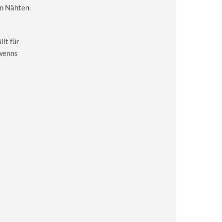
en Nähten.
lt für
 wenns