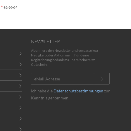
 *
32,90 € *
NEWSLETTER
Abonniere den Newsletter und verpasse koa
Neuigkeit oder Aktion mehr. Für deine
Registrierung bedank ma uns mit einem 5€
Gutschein.
Ich habe die
Datenschutzbestimmungen
zur
Kenntnis genommen.