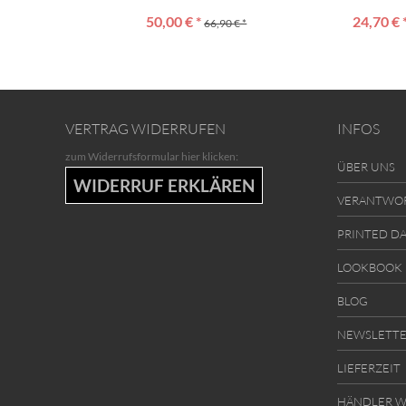
50,00 € *
24,70 € 
66,90 € *
VERTRAG WIDERRUFEN
INFOS
zum Widerrufsformular hier klicken:
ÜBER UNS
WIDERRUF ERKLÄREN
VERANTWO
PRINTED D
LOOKBOOK
BLOG
NEWSLETT
LIEFERZEIT
HÄNDLER W