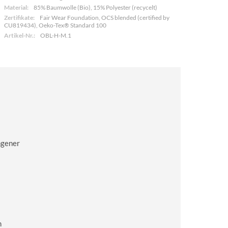
Material:
85% Baumwolle (Bio), 15% Polyester (recycelt)
Zertifikate:
Fair Wear Foundation, OCS blended (certified by
CU819434), Oeko-Tex® Standard 100
Artikel-Nr.:
OBL-H-M.1
ngener
m