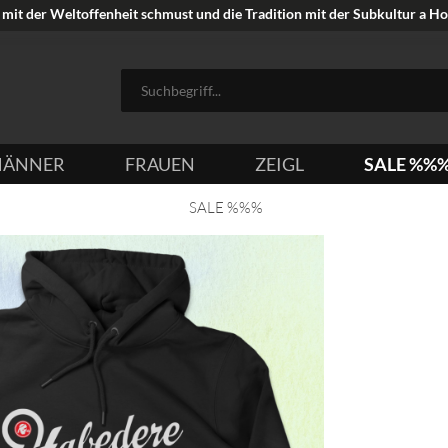
mit der Weltoffenheit schmust und die Tradition mit der Subkultur a Hoi
ÄNNER
FRAUEN
ZEIGL
SALE %%
SALE %%%