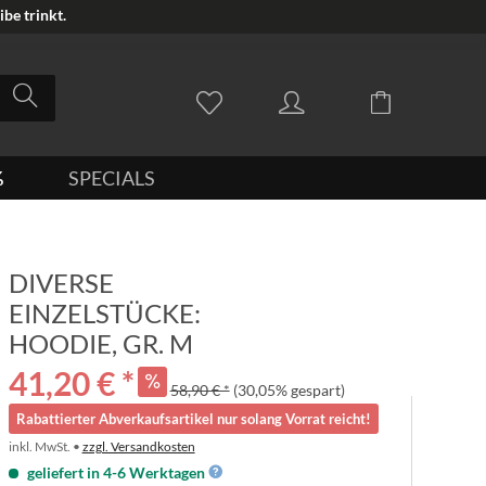
be trinkt.
%
SPECIALS
DIVERSE
EINZELSTÜCKE:
HOODIE, GR. M
41,20 € *
58,90 € *
(30,05% gespart)
Rabattierter Abverkaufsartikel nur solang Vorrat reicht!
inkl. MwSt. •
zzgl. Versandkosten
geliefert in 4-6 Werktagen