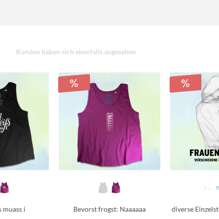
Kunden haben sich ebenfalls angesehen
>>>> AUSWÄHLEN >>>>
s muass i
Bevorst frogst: Naaaaaa
diverse Einzels