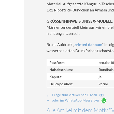
Material. Aufgesetzte Känguruh-Taschen
1x1 Rippstrick-Bündchen an Ärmeln und
GRÖSSENHINWEIS UNISEX-MODELL
:
Männer tendenziell klein aus, wir empfe
nicht eng sitzen soll.
Brust-Aufdruck „
printed dahoam
“ im d
wasserbasierten Druckfarben (schadstoff-
Passform:
regular fi
Halsabschluss:
Rundhals
Kapuze:
ja
Druckposition:
vorne
Frage zum Artikel per E-Mail
oder im WhatsApp Messenger
Alle Artikel mit dem Motiv "