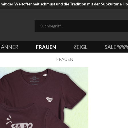
mit der Weltoffenheit schmust und die Tradition mit der Subkultur a Hoi
ÄNNER
FRAUEN
ZEIGL
SALE %%
FRAUEN