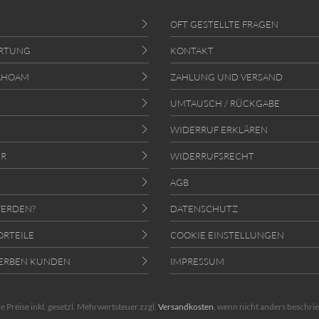
OFT GESTELLTE FRAGEN
RTUNG
KONTAKT
AHOAM
ZAHLUNG UND VERSAND
UMTAUSCH / RÜCKGABE
WIDERRUF ERKLÄREN
ER
WIDERRUFSRECHT
AGB
ERDEN?
DATENSCHUTZ
ORTEILE
COOKIE EINSTELLUNGEN
ERBEN KUNDEN
IMPRESSUM
le Preise inkl. gesetzl. Mehrwertsteuer zzgl.
Versandkosten
, wenn nicht anders beschri