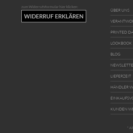
zum Widerrufsformular hier klicken:
ÜBER UNS
WIDERRUF ERKLÄREN
VERANTWO
PRINTED D
LOOKBOOK
BLOG
NEWSLETT
LIEFERZEIT
HÄNDLER W
EINKAUFSV
KUNDEN W
* Al