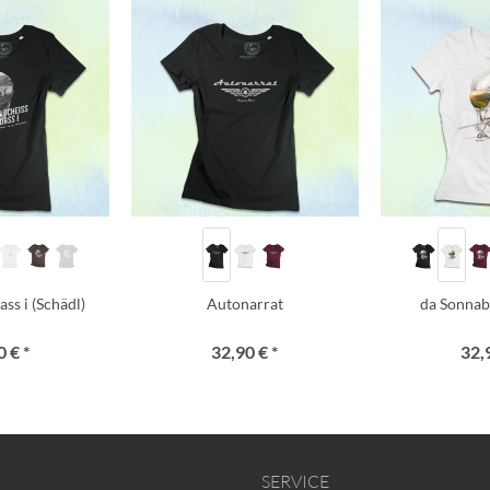
ss i (Schädl)
Autonarrat
da Sonnab
 € *
32,90 € *
32,
SERVICE