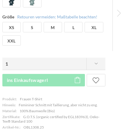
Größe
Retouren vermeiden: Maßtabelle beachten!
XS
S
M
L
XL
XXL
ins Einkaufswagerl
Produkt:
Frauen T-Shirt
Hinweis:
Femininer Schnitt mit Taillierung, aber nicht zu eng.
Material:
100% Baumwolle (Bio)
Zertifikate:
G.O.T.S. (organic certified by EGL183963), Oeko-
Tex® Standard 100
Artikel-Nr.:
OBL1308.25