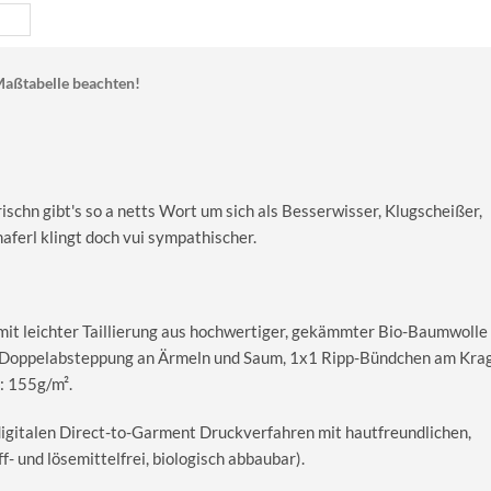
aßtabelle beachten!
schn gibt's so a netts Wort um sich als Besserwisser, Klugscheißer,
ferl klingt doch vui sympathischer.
 mit leichter Taillierung aus hochwertiger, gekämmter Bio-Baumwolle
le Doppelabsteppung an Ärmeln und Saum, 1x1 Ripp-Bündchen am Kra
: 155g/m².
digitalen Direct-to-Garment Druckverfahren mit hautfreundlichen,
 und lösemittelfrei, biologisch abbaubar).