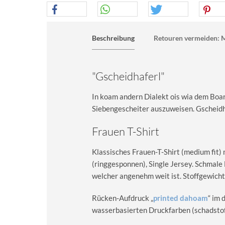
Beschreibung
Retouren vermeiden: M
"Gscheidhaferl"
In koam andern Dialekt ois wia dem Boari
Siebengescheiter auszuweisen. Gscheidha
Frauen T-Shirt
Klassisches Frauen-T-Shirt (medium fit)
(ringgesponnen), Single Jersey. Schma
welcher angenehm weit ist. Stoffgewicht
Rücken-Aufdruck „
printed dahoam
“ im 
wasserbasierten Druckfarben (schadstoff-