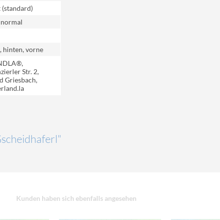
t (standard)
 normal
, hinten, vorne
NDLA®,
ierler Str. 2,
d Griesbach,
rland.la
Gscheidhaferl"
Kunden haben sich ebenfalls angesehen