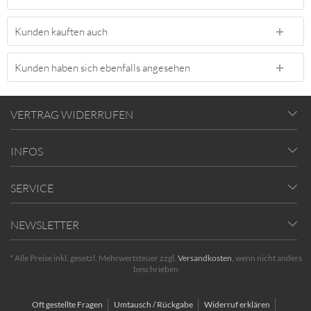
Kunden kauften auch
Kunden haben sich ebenfalls angesehen
VERTRAG WIDERRUFEN
INFOS
SERVICE
NEWSLETTER
* Alle Preise inkl. gesetzl. Mehrwertsteuer zzgl.
Versandkosten
, wenn nicht anders
beschrieben
Oft gestellte Fragen
Umtausch / Rückgabe
Widerruf erklären