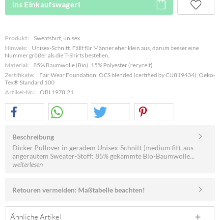
ins Einkaufswagerl
Produkt:
Sweatshirt, unisex
Hinweis:
Unisex-Schnitt. Fällt für Männer eher klein aus, darum besser eine
Nummer größer als die T-Shirts bestellen.
Material:
85% Baumwolle (Bio), 15% Polyester (recycelt)
Zertifikate:
Fair Wear Foundation, OCS blended (certified by CU819434), Oeko-
Tex® Standard 100
Artikel-Nr.:
OBL1978.21
Beschreibung
Dicker Pullover in geradem Unisex-Schnitt (medium fit), aus
angerautem Sweater-Stoff: 85% gekämmte Bio-Baumwolle...
weiterlesen
Retouren vermeiden: Maßtabelle beachten!
Ähnliche Artikel