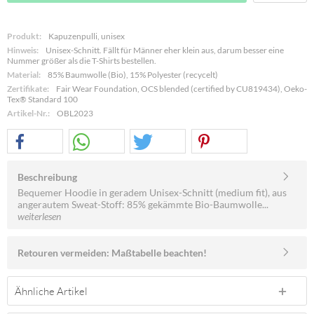
Produkt:
Kapuzenpulli, unisex
Hinweis:
Unisex-Schnitt. Fällt für Männer eher klein aus, darum besser eine
Nummer größer als die T-Shirts bestellen.
Material:
85% Baumwolle (Bio), 15% Polyester (recycelt)
Zertifikate:
Fair Wear Foundation, OCS blended (certified by CU819434), Oeko-
Tex® Standard 100
Artikel-Nr.:
OBL2023
Beschreibung
Bequemer Hoodie in geradem Unisex-Schnitt (medium fit), aus
angerautem Sweat-Stoff: 85% gekämmte Bio-Baumwolle...
weiterlesen
Retouren vermeiden: Maßtabelle beachten!
Ähnliche Artikel