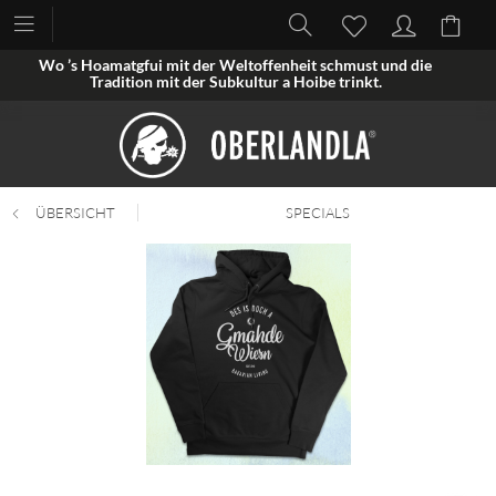
Wo ’s Hoamatgfui mit der Weltoffenheit schmust und die
Tradition mit der Subkultur a Hoibe trinkt.
ÜBERSICHT
SPECIALS