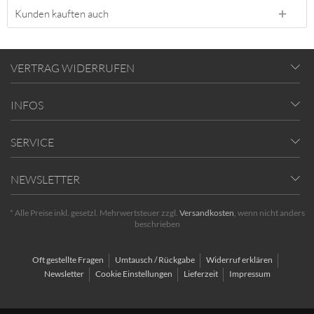
Kunden kauften auch
VERTRAG WIDERRUFEN
INFOS
SERVICE
NEWSLETTER
* Alle Preise inkl. gesetzl. Mehrwertsteuer zzgl.
Versandkosten
, wenn nicht anders
beschrieben
Oft gestellte Fragen
Umtausch / Rückgabe
Widerruf erklären
Newsletter
Cookie Einstellungen
Lieferzeit
Impressum