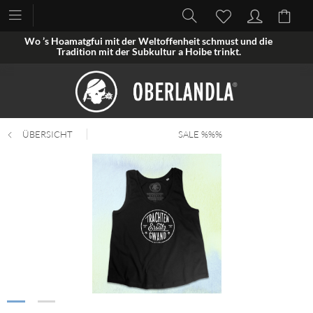
Wo ’s Hoamatgfui mit der Weltoffenheit schmust und die
Tradition mit der Subkultur a Hoibe trinkt.
ÜBERSICHT
SALE %%%