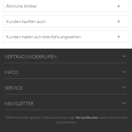
Ähnliche Artikel
Kunden kauften auch
Kunden haben sich ebenfalls angesehen
VERTRAG WIDERRUFEN
INFOS
SERVICE
NEWSLETTER
* Alle Preise inkl. gesetzl. Mehrwertsteuer zzgl.
Versandkosten
, wenn nicht anders
beschrieben