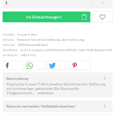
ins Einkaufswagerl
Produkt:
Frauen T-Shirt
Hinweis:
Femininer Schnitt mit Taillierung, aber nicht zu eng.
Material:
100% Baumwolle (Bio)
Zertifikate:
G.O.T.S. (organic certified by EGL183963), Oeko-Tex® Standard 100
Artikel-Nr.:
OBL-F-M.3
Beschreibung
Klassisches Frauen-T-Shirt (medium fit) mit leichter Taillierung
aus hochwertiger, gekämmter Bio-Baumwolle
(ringgesponnen),...
weiterlesen
Retouren vermeiden: Maßtabelle beachten!