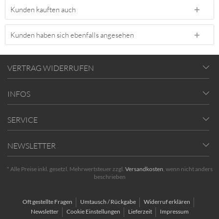
Kunden kauften auch
Kunden haben sich ebenfalls angesehen
VERTRAG WIDERRUFEN
INFOS
SERVICE
NEWSLETTER
* Alle Preise inkl. gesetzl. Mehrwertsteuer zzgl.
Versandkosten
, wenn nicht anders
beschrieben
Oft gestellte Fragen
Umtausch / Rückgabe
Widerruf erklären
Newsletter
Cookie Einstellungen
Lieferzeit
Impressum