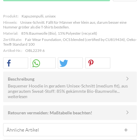
Produkt:
Kapuzenpulli, unisex
Hinweis:
Unisex-Schnitt. Fällt für Männer eher klein aus, darum besser eine
Nummer größer als die T-Shirts bestellen.
Material:
85% Baumwolle (Bio), 15% Polyester (recycelt)
Zertifikate:
Fair Wear Foundation, OCS blended (certified by CU819434), Oeko-
Tex® Standard 100
Artikel-Nr.:
OBL2239.6
Beschreibung
Bequemer Hoodie in geradem Unisex-Schnitt (medium fit), aus
angerautem Sweat-Stoff: 85% gekämmte Bio-Baumwolle...
weiterlesen
Retouren vermeiden: Maßtabelle beachten!
Ähnliche Artikel