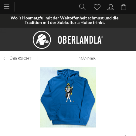
Wo ’s Hoamatgfui mit der Weltoffenheit schmust und die
Tradition mit der Subkultur a Hoibe trinkt.
ÜBERSICHT
MÄNNER