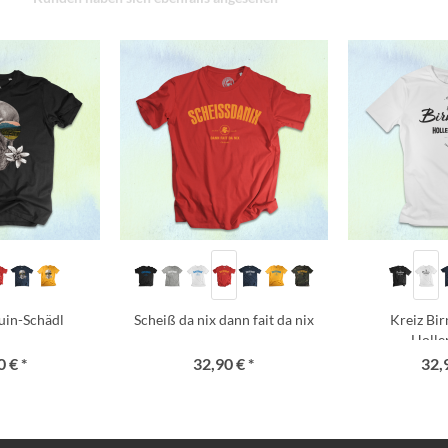
uin-Schädl
Scheiß da nix dann fait da nix
Kreiz Bi
Holle
 € *
32,90 € *
32,