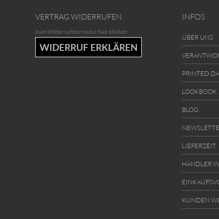
VERTRAG WIDERRUFEN
INFOS
zum Widerrufsformular hier klicken:
ÜBER UNS
WIDERRUF ERKLÄREN
VERANTWO
PRINTED D
LOOKBOOK
BLOG
NEWSLETT
LIEFERZEIT
HÄNDLER W
EINKAUFSV
KUNDEN W