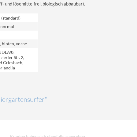
 und lösemittelfrei, biologisch abbaubar).
t (standard)
 normal
, hinten, vorne
NDLA®,
ierler Str. 2,
d Griesbach,
rland.la
Biergartensurfer"
Kunden haben sich ebenfalls angesehen