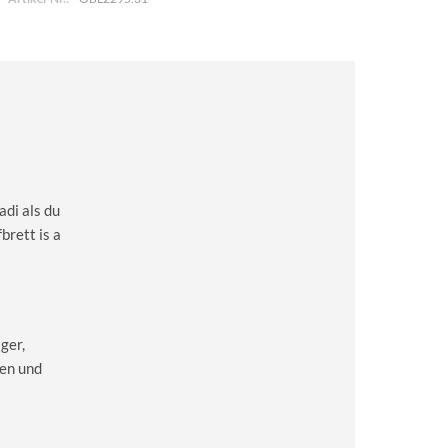
adi als du
brett is a
ger,
en und