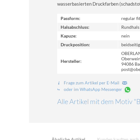
wasserbasierten Druckfarben (schadstoff-
Passform:
regular fi
Halsabschluss:
Rundhals
Kapuze:
nein
Druckposition:
beidseitig
OBERLA
Oberweinz
Hersteller:
94086 Ba
post@obe
Frage zum Artikel per E-Mail
oder im WhatsApp Messenger
Alle Artikel mit dem Motiv "
Ähnliche Artikel
Kunden kauften auch