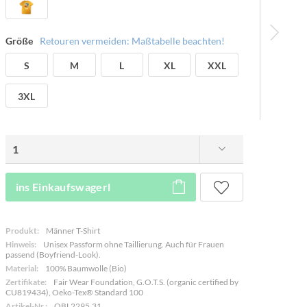
Größe
Retouren vermeiden: Maßtabelle beachten!
S
M
L
XL
XXL
3XL
ins Einkaufswagerl
Produkt:
Männer T-Shirt
Hinweis:
Unisex Passform ohne Taillierung. Auch für Frauen
passend (Boyfriend-Look).
Material:
100% Baumwolle (Bio)
Zertifikate:
Fair Wear Foundation, G.O.T.S. (organic certified by
CU819434), Oeko-Tex® Standard 100
Artikel-Nr.:
OBL2295.31