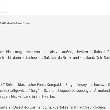
aßtabelle beachten!
es Nass magst eher von innen als von außen, schwitzn soi liaba da R
irscht, dann bittschee des Soiz von da Brezn und koa Sand. Dein Surf
T-Shirt in klassischer Form. Kompakter Single Jersey aus hochwerti
en), Stoffgewicht 155g/m². Schmale Doppelabsteppung an Ärmelend
gen, Nackenband in Shirt-Farbe. .
digitalen Direct-to-Garment Druckverfahren mit hautfreundlichen,