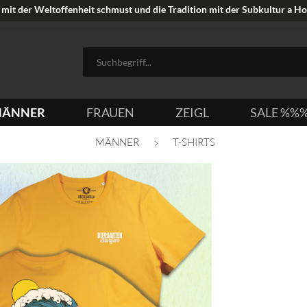
mit der Weltoffenheit schmust und die Tradition mit der Subkultur a Hoi
ÄNNER
FRAUEN
ZEIGL
SALE %%
MÄNNER
T-SHIRTS