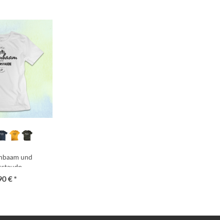
rnbaam und
rstaudn
90 € *