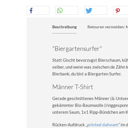
Beschreibung
Retouren vermeiden: M
"Biergartensurfer"
Statt Gischt bevorzugst Bierschaum, kühl
selber, und wenn was zwischen de Zähn kn
Bierbank, du bist a Biergarten Surfer.
Männer T-Shirt
Gerade geschnittenes Männer (& Unisex) 
gekämmter Bio-Baumwolle (ringgesponn
unterem Saum, 1x1 Ripp-Bündchen am Kra
Rücken-Aufdruck „
printed dahoam
“ im 