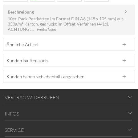
Beschreibung
10er-Pack Postkarten im Format DIN A6 (148 x 105 mm) aus
350g/m² Karton, gedruckt im Offset-Verfahren (4/1c).
ACHTUNG :...
weiterlesen
Ähnliche Artikel
Kunden kauften auch
Kunden haben sich ebenfalls angesehen
VERTRAG WIDERRUFEN
INFOS
SERVICE