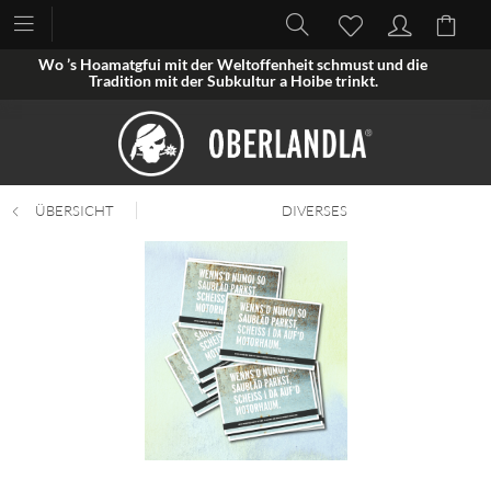
Wo ’s Hoamatgfui mit der Weltoffenheit schmust und die
Tradition mit der Subkultur a Hoibe trinkt.
ÜBERSICHT
DIVERSES