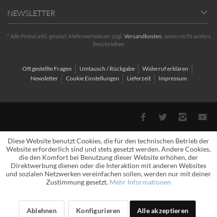
NEWSLETTER
* Alle Preise inkl. gesetzl. Mehrwertsteuer zzgl.
Versandkosten
, wenn nicht anders
beschrieben
Oft gestellte Fragen
Umtausch / Rückgabe
Widerruf erklären
Newsletter
Cookie Einstellungen
Lieferzeit
Impressum
Diese Website benutzt Cookies, die für den technischen Betrieb der
Website erforderlich sind und stets gesetzt werden. Andere Cookies,
die den Komfort bei Benutzung dieser Website erhöhen, der
Direktwerbung dienen oder die Interaktion mit anderen Websites
und sozialen Netzwerken vereinfachen sollen, werden nur mit deiner
Zustimmung gesetzt.
Mehr Informationen
Ablehnen
Konfigurieren
Alle akzeptieren