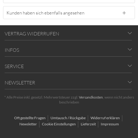
Kunden haben sich ebenfalls angesehen
VERTRAG WIDERRUFEN
INFOS
SERVICE
NEWSLETTER
* Alle Preise inkl. gesetzl. Mehrwertsteuer zzgl.
Versandkosten
, wenn nicht anders
beschrieben
Oft gestellte Fragen
Umtausch / Rückgabe
Widerruf erklären
Newsletter
Cookie Einstellungen
Lieferzeit
Impressum