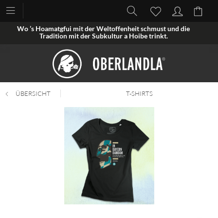
Wo ’s Hoamatgfui mit der Weltoffenheit schmust und die
Tradition mit der Subkultur a Hoibe trinkt.
ÜBERSICHT
T-SHIRTS