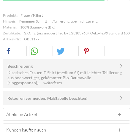
Produkt:
Frauen T-Shirt
Hinweis:
Femininer Schnitt mit Taillierung, aber nicht zu eng.
Material:
100% Baumwolle (Bio)
Zertifikate:
G.O.T.S. (organic certified by EGL183963), Oeko-Tex® Standard 100
Artikel-Nr.:
OBL1177
Beschreibung
Klassisches Frauen-T-Shirt (medium fit) mit leichter Taillierung
aus hochwertiger, gekämmter Bio-Baumwolle
(ringgesponnen),...
weiterlesen
Retouren vermeiden: Maßtabelle beachten!
Ähnliche Artikel
Kunden kauften auch