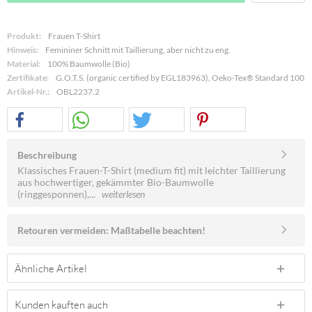
Produkt:
Frauen T-Shirt
Hinweis:
Femininer Schnitt mit Taillierung, aber nicht zu eng.
Material:
100% Baumwolle (Bio)
Zertifikate:
G.O.T.S. (organic certified by EGL183963), Oeko-Tex® Standard 100
Artikel-Nr.:
OBL2237.2
Beschreibung
Klassisches Frauen-T-Shirt (medium fit) mit leichter Taillierung
aus hochwertiger, gekämmter Bio-Baumwolle
(ringgesponnen),...
weiterlesen
Retouren vermeiden: Maßtabelle beachten!
Ähnliche Artikel
Kunden kauften auch