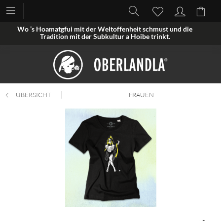
Wo ’s Hoamatgfui mit der Weltoffenheit schmust und die
Tradition mit der Subkultur a Hoibe trinkt.
ÜBERSICHT
FRAUEN