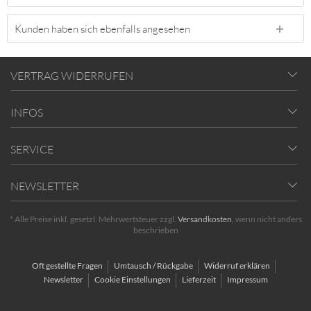
Kunden haben sich ebenfalls angesehen
VERTRAG WIDERRUFEN
INFOS
SERVICE
NEWSLETTER
* Alle Preise inkl. gesetzl. Mehrwertsteuer zzgl.
Versandkosten
, wenn nicht anders
beschrieben
Oft gestellte Fragen
Umtausch / Rückgabe
Widerruf erklären
Newsletter
Cookie Einstellungen
Lieferzeit
Impressum