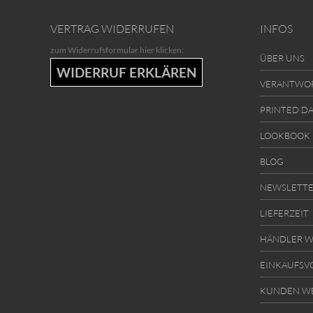
VERTRAG WIDERRUFEN
INFOS
zum Widerrufsformular hier klicken:
ÜBER UNS
WIDERRUF ERKLÄREN
VERANTWO
PRINTED D
LOOKBOOK
BLOG
NEWSLETT
LIEFERZEIT
HÄNDLER W
EINKAUFSV
KUNDEN W