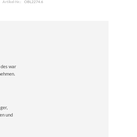
Artikel-Nr.:
OBL2274.6
d des war
unehmen.
ger,
en und