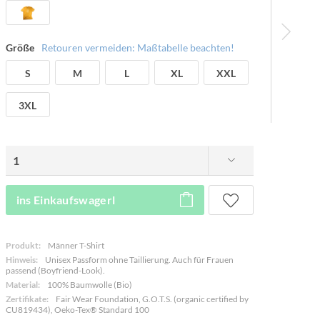
Größe
Retouren vermeiden: Maßtabelle beachten!
S
M
L
XL
XXL
3XL
ins Einkaufswagerl
Produkt:
Männer T-Shirt
Hinweis:
Unisex Passform ohne Taillierung. Auch für Frauen
passend (Boyfriend-Look).
Material:
100% Baumwolle (Bio)
Zertifikate:
Fair Wear Foundation, G.O.T.S. (organic certified by
CU819434), Oeko-Tex® Standard 100