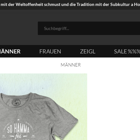
mit der Weltoffenheit schmust und die Tradition mit der Subkultur a Hoi
ÄNNER
FRAUEN
ZEIGL
SALE %%
MÄNNER