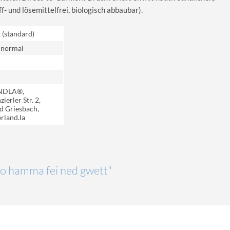
 und lösemittelfrei, biologisch abbaubar).
t (standard)
 normal
NDLA®,
ierler Str. 2,
d Griesbach,
rland.la
"So hamma fei ned gwett"