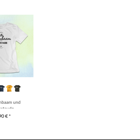
rnbaam und
rstaudn
90 € *