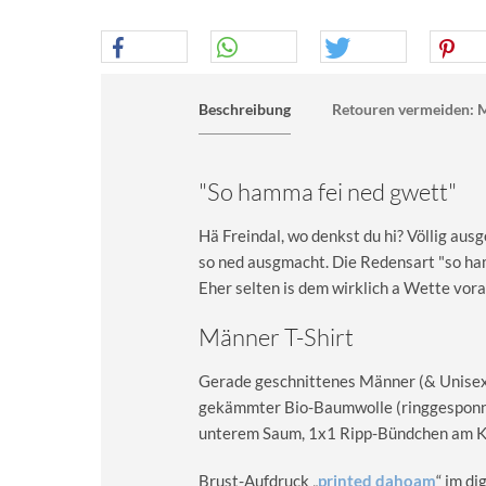
Beschreibung
Retouren vermeiden: M
"So hamma fei ned gwett"
Hä Freindal, wo denkst du hi? Völlig aus
so ned ausgmacht. Die Redensart "so h
Eher selten is dem wirklich a Wette vor
Männer T-Shirt
Gerade geschnittenes Männer (& Unisex) 
gekämmter Bio-Baumwolle (ringgesponn
unterem Saum, 1x1 Ripp-Bündchen am Kra
Brust-Aufdruck „
printed dahoam
“ im d