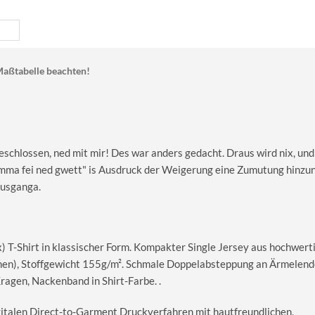
aßtabelle beachten!
geschlossen, ned mit mir! Des war anders gedacht. Draus wird nix, un
amma fei ned gwett" is Ausdruck der Weigerung eine Zumutung hinz
ausganga.
T-Shirt in klassischer Form. Kompakter Single Jersey aus hochwerti
en), Stoffgewicht 155g/m². Schmale Doppelabsteppung an Ärmelend
gen, Nackenband in Shirt-Farbe. .
igitalen Direct-to-Garment Druckverfahren mit hautfreundlichen,