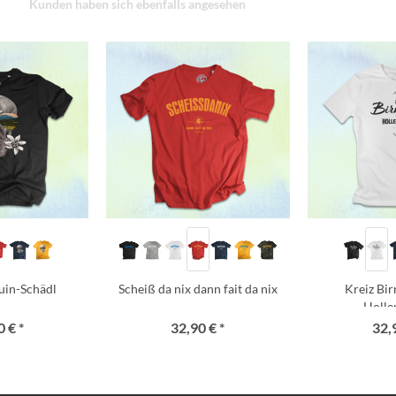
Kunden haben sich ebenfalls angesehen
uin-Schädl
Scheiß da nix dann fait da nix
Kreiz Bi
Holle
 € *
32,90 € *
32,