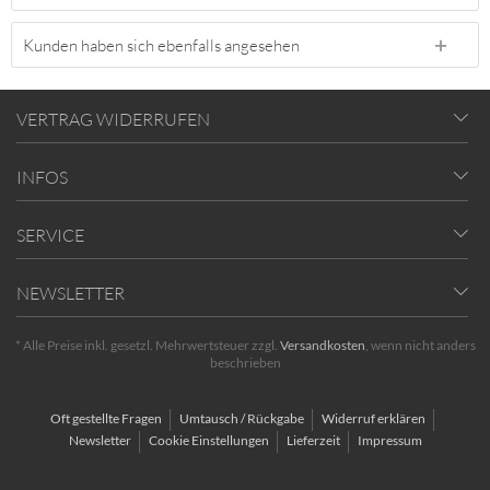
Kunden haben sich ebenfalls angesehen
VERTRAG WIDERRUFEN
INFOS
SERVICE
NEWSLETTER
* Alle Preise inkl. gesetzl. Mehrwertsteuer zzgl.
Versandkosten
, wenn nicht anders
beschrieben
Oft gestellte Fragen
Umtausch / Rückgabe
Widerruf erklären
Newsletter
Cookie Einstellungen
Lieferzeit
Impressum