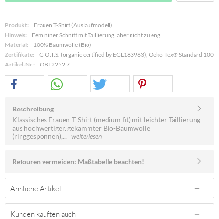
Produkt:
Frauen T-Shirt (Auslaufmodell)
Hinweis:
Femininer Schnitt mit Taillierung, aber nicht zu eng.
Material:
100% Baumwolle (Bio)
Zertifikate:
G.O.T.S. (organic certified by EGL183963), Oeko-Tex® Standard 100
Artikel-Nr.:
OBL2252.7
Beschreibung
Klassisches Frauen-T-Shirt (medium fit) mit leichter Taillierung
aus hochwertiger, gekämmter Bio-Baumwolle
(ringgesponnen),...
weiterlesen
Retouren vermeiden: Maßtabelle beachten!
Ähnliche Artikel
Kunden kauften auch