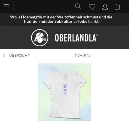
Wo ’s Hoamatgfui mit der Weltoffenheit schmust und die
Tradition mit der Subkultur a Hoibe trinkt.
ÜBERSICHT
T-SHIRTS