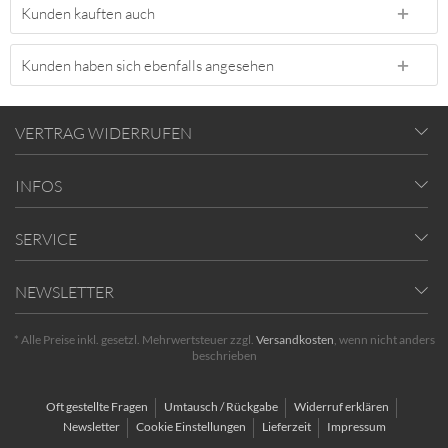
Kunden kauften auch
Kunden haben sich ebenfalls angesehen
VERTRAG WIDERRUFEN
INFOS
SERVICE
NEWSLETTER
* Alle Preise inkl. gesetzl. Mehrwertsteuer zzgl.
Versandkosten
, wenn nicht anders
beschrieben
Oft gestellte Fragen
Umtausch / Rückgabe
Widerruf erklären
Newsletter
Cookie Einstellungen
Lieferzeit
Impressum