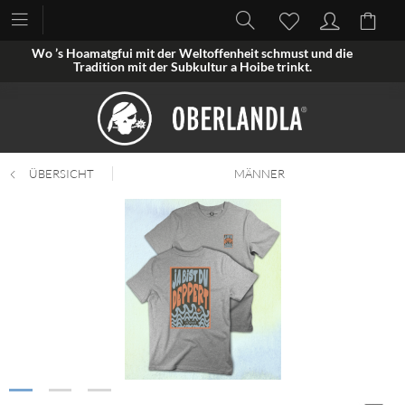
Wo ’s Hoamatgfui mit der Weltoffenheit schmust und die
Tradition mit der Subkultur a Hoibe trinkt.
ÜBERSICHT
MÄNNER