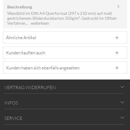
Beschreibung
Wandbild im DIN A4 Querformat (297 x 210 mm) auf matt
gestrichenem Bilderduckkarton 350g/m². Gedruckt im Offset-
Verfahren...
weiterlesen
Ähnliche Artikel
Kunden kauften auch
Kunden haben sich ebenfalls angesehen
VERTRAG WIDERRUFEN
INFOS
SERVICE