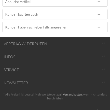
Ähnliche Artikel
Kunden kauften auch
Kunden haben sich ebenfalls angesehen
VERTRAG WIDERRUFEN
INFOS
SERVICE
NEWSLETTER
* Alle Preise inkl. gesetzl. Mehrwertsteuer zzgl.
Versandkosten
, wenn nicht anders
beschrieben