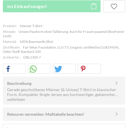
ins Einkaufswagerl
Produkt:
Männer T-Shirt
Hinweis:
Unisex Passform ohne Taillierung. Auch für Frauen passend (Boyfriend-
Look).
Material:
100% Baumwolle (Bio)
Zertifikate:
Fair Wear Foundation, G.O.T.S. (organic certified by CU819434),
Oeko-Tex® Standard 100
Artikel-Nr.:
OBL1309.7
Beschreibung
Gerade geschnittenes Männer (& Unisex) T-Shirt in klassischer
Form. Kompakter Single Jersey aus hochwertiger, gekämmter...
weiterlesen
Retouren vermeiden: Maßtabelle beachten!