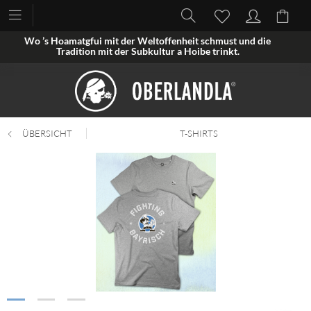
Wo ’s Hoamatgfui mit der Weltoffenheit schmust und die
Tradition mit der Subkultur a Hoibe trinkt.
ÜBERSICHT
T-SHIRTS